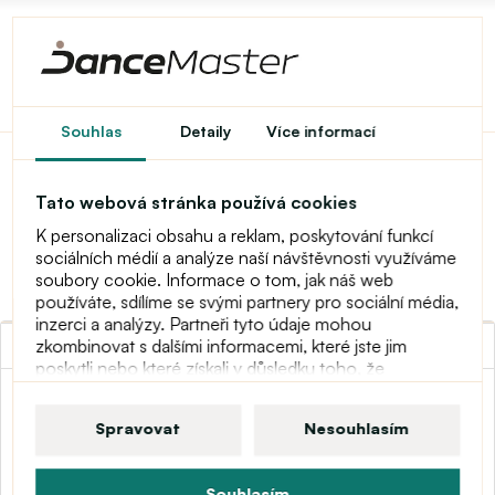
Souhlas
Detaily
Více informací
Domů
Taneční oblečení
Pro dámy
Punčocháče a silonky
Tato webová stránka používá cookies
Dámské punčocháče a
K personalizaci obsahu a reklam, poskytování funkcí
silonky
sociálních médií a analýze naší návštěvnosti využíváme
soubory cookie. Informace o tom, jak náš web
používáte, sdílíme se svými partnery pro sociální média,
inzerci a analýzy. Partneři tyto údaje mohou
Filter:
zkombinovat s dalšími informacemi, které jste jim
Filter:
poskytli nebo které získali v důsledku toho, že
používáte jejich služby. Více informací o souborech
Cenové rozpětí
cookie, vašich uživatelských právech a právu odvolat
Spravovat
Nesouhlasím
souhlas najdete v našem prohlášení o ochraně
osobních údajů.
Souhlasím