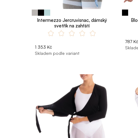
Intermezzo Jercruvisnac, dámský
Blo
svetřík na zahřátí
787 K
1 353 Kč
Sklade
Skladem podle variant