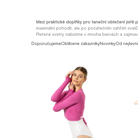
Mezi praktické doplňky pro taneční oblečení jistě pa
maximální pohodlí, ale po počátečním zahřátí sval
Pletené svetry nabízíme v mnoha barvách a zajíma
Doporučujeme
Oblíbené zákazníky
Novinky
Od nejlevn