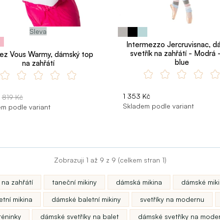
Sleva
Intermezzo Jercruvisnac, d
svetřík na zahřátí - Modrá 
ez Vous Warmy, dámský top
blue
na zahřátí
1 353 Kč
819 Kč
Skladem podle variant
m podle variant
Zobrazuji 1 až 9 z 9 (celkem stran 1)
 na zahřátí
taneční mikiny
dámská mikina
dámské miki
tní mikina
dámské baletní mikiny
svetříky na modernu
réninky
dámské svetříky na balet
dámské svetříky na mode