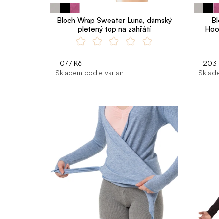
Bloch Wrap Sweater Luna, dámský
Bl
pletený top na zahřátí
Hood
1 077 Kč
1 203
Skladem podle variant
Sklade