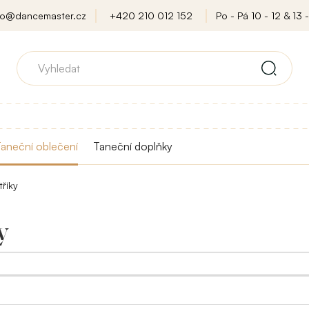
fo@dancemaster.cz
+420 210 012 152
Po - Pá 10 - 12 & 13 -
aneční oblečení
Taneční doplňky
tříky
y