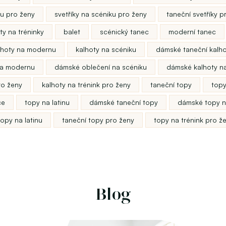
nu pro ženy
svetříky na scéniku pro ženy
taneční svetříky p
ty na tréninky
balet
scénický tanec
moderní tanec
lhoty na modernu
kalhoty na scéniku
dámské taneční kalh
na modernu
dámské oblečení na scéniku
dámské kalhoty na
ro ženy
kalhoty na trénink pro ženy
taneční topy
topy
ce
topy na latinu
dámské taneční topy
dámské topy n
opy na latinu
taneční topy pro ženy
topy na trénink pro ž
Blog