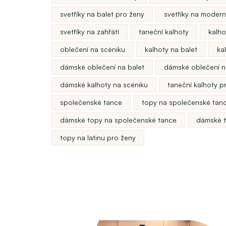
svetříky na balet pro ženy
svetříky na moder
svetříky na zahřátí
taneční kalhoty
kalho
oblečení na scéniku
kalhoty na balet
ka
dámské oblečení na balet
dámské oblečení 
dámské kalhoty na scéniku
taneční kalhoty p
společenské tance
topy na společenské tan
dámské topy na společenské tance
dámské t
topy na latinu pro ženy