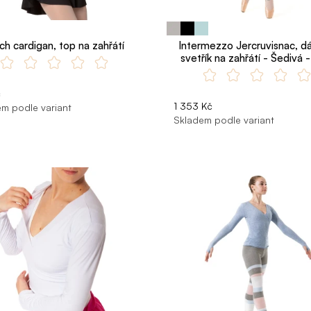
ch cardigan, top na zahřátí
Intermezzo Jercruvisnac, d
svetřík na zahřátí - Šedivá 
č
1 353 Kč
m podle variant
Skladem podle variant