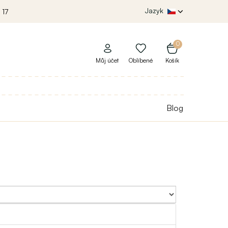
Jazyk
 17
0
Můj účet
Oblíbené
Košík
Blog
Sort By: