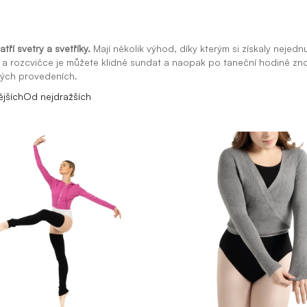
tří svetry a svetříky.
Mají několik výhod, díky kterým si získaly nejedn
ů a rozcvičce je můžete klidně sundat a naopak po taneční hodině zn
vých provedeních.
ějších
Od nejdražších