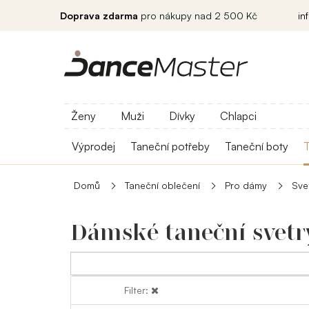
Doprava zdarma
pro nákupy nad 2 500 Kč
in
Ženy
Muži
Dívky
Chlapci
Výprodej
Taneční potřeby
Taneční boty
T
Domů
Taneční oblečení
Pro dámy
Sve
Dámské taneční svetr
Filter:
Filter: