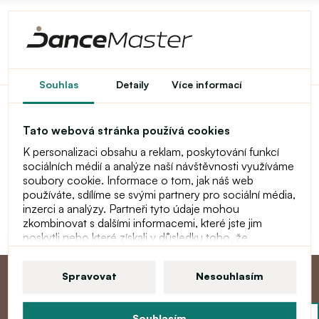
Domů
Nákupní košík
Souhlas
Detaily
Více informací
Tato webová stránka používá cookies
Nákupní košík
K personalizaci obsahu a reklam, poskytování funkcí
sociálních médií a analýze naší návštěvnosti využíváme
Váš nákupní košík je prázdný!
soubory cookie. Informace o tom, jak náš web
používáte, sdílíme se svými partnery pro sociální média,
Pokračovat
inzerci a analýzy. Partneři tyto údaje mohou
zkombinovat s dalšími informacemi, které jste jim
poskytli nebo které získali v důsledku toho, že
používáte jejich služby. Více informací o souborech
cookie, vašich uživatelských právech a právu odvolat
Spravovat
Nesouhlasím
souhlas najdete v našem prohlášení o ochraně
osobních údajů.
Souhlasím