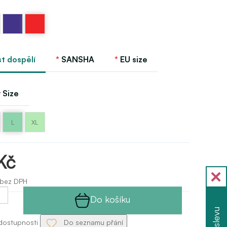
Fialová
Červená
-
- red
purple
st dospělí
SANSHA
EU size
 Size
L
XL
Kč
 bez DPH
Do košíku
dostupnosti
Do seznamu přání