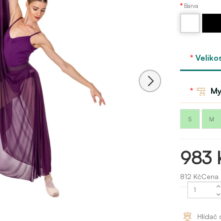
Barva
Bílá
Černá
Veliko
My
S
M
983 
812 KčCena
Hlídač 