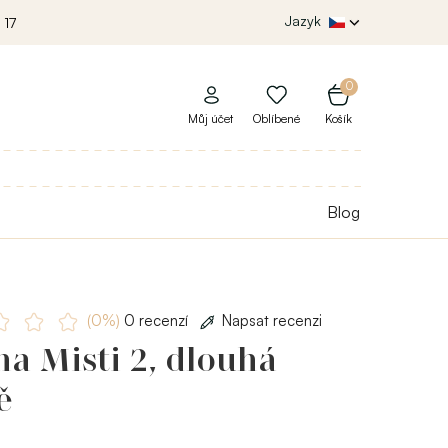
Jazyk
 17
0
Můj účet
Oblíbené
Košík
Blog
(0%)
0 recenzí
Napsat recenzi
a Misti 2, dlouhá
ě