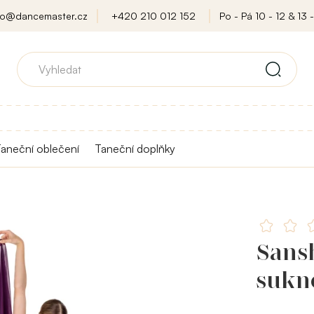
fo@dancemaster.cz
+420 210 012 152
Po - Pá 10 - 12 & 13 -
aneční oblečení
Taneční doplňky
Sansh
sukn