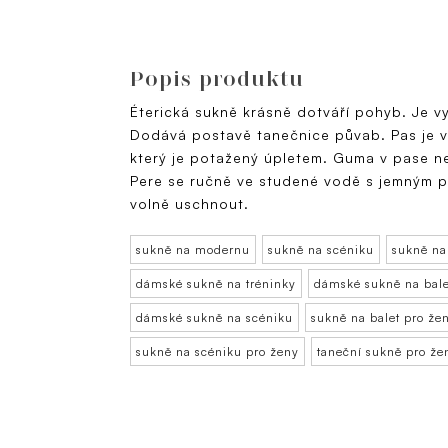
Popis produktu
Éterická sukně krásně dotváří pohyb. Je 
Dodává postavě tanečnice půvab. Pas je v
který je potažený úpletem. Guma v pase nen
Pere se ručně ve studené vodě s jemným 
volně uschnout.
sukně na modernu
sukně na scéniku
sukně na
dámské sukně na tréninky
dámské sukně na bale
dámské sukně na scéniku
sukně na balet pro že
sukně na scéniku pro ženy
taneční sukně pro že