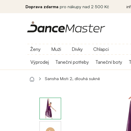
Doprava zdarma
pro nákupy nad 2 500 Kč
in
Ženy
Muži
Dívky
Chlapci
Výprodej
Taneční potřeby
Taneční boty
T
Sansha Misti 2, dlouhá sukně