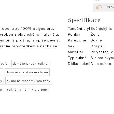
Porov
Specifikace
vyrobena ze 100% polyesteru.
Taneční styl
Scénický tan
yroben z elastického materiálu,
Pohlaví
Ženy
í příliš pružná, je spíše pevná.
Kategorie
Sukně
pracím prostředkem a nechá se
Věk
Dospělí
Materiál
Polyester, 
Typ sukně
S elastický
Dělka sukně
Dlhé sukne
 balet
dámské taneční sukně
t
dámské sukně na modernu
ny
sukně na modernu pro ženy
ny
sukně na trénink pro ženy