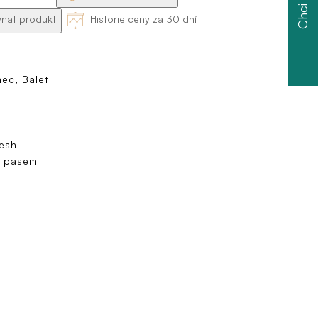
Chci slevu
nat produkt
Historie ceny za 30 dní
ec, Balet
Mesh
m pasem