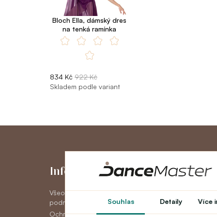
Bloch Ella, dámský dres
na tenká ramínka
834 Kč
922 Kč
Skladem podle variant
Informace
Můj účet
Všeobecné obchodní
Můj účet
Souhlas
Detaily
Více 
podmínky
Historie objedná
Ochrana osobních údajov
Novinky