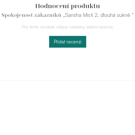
Hodnocení produktu
„Sansha Misti 2, dlouhá sukně ”
Spokojenost zákazníků
Pro tento výrobek nebyly nalezeny žádné recenze.
Přidat recenzi