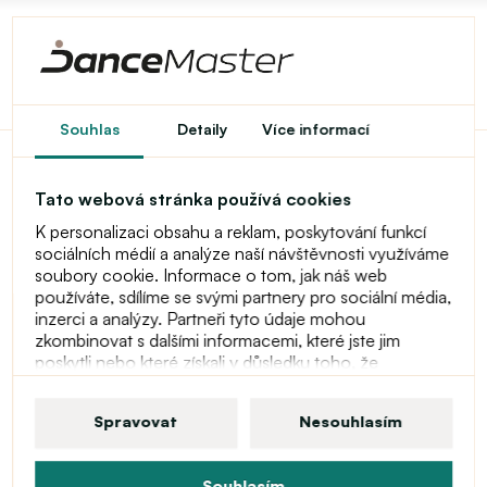
Vyhledávání
Souhlas
Detaily
Více informací
Tato webová stránka používá cookies
K personalizaci obsahu a reklam, poskytování funkcí
sociálních médií a analýze naší návštěvnosti využíváme
soubory cookie. Informace o tom, jak náš web
používáte, sdílíme se svými partnery pro sociální média,
inzerci a analýzy. Partneři tyto údaje mohou
zkombinovat s dalšími informacemi, které jste jim
poskytli nebo které získali v důsledku toho, že
používáte jejich služby. Více informací o souborech
cookie, vašich uživatelských právech a právu odvolat
Spravovat
Nesouhlasím
souhlas najdete v našem prohlášení o ochraně
osobních údajů.
Souhlasím