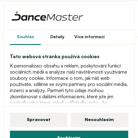
Vyhledávání
Souhlas
Detaily
Více informací
Tato webová stránka používá cookies
K personalizaci obsahu a reklam, poskytování funkcí
sociálních médií a analýze naší návštěvnosti využíváme
soubory cookie. Informace o tom, jak náš web
používáte, sdílíme se svými partnery pro sociální média,
inzerci a analýzy. Partneři tyto údaje mohou
zkombinovat s dalšími informacemi, které jste jim
poskytli nebo které získali v důsledku toho, že
používáte jejich služby. Více informací o souborech
cookie, vašich uživatelských právech a právu odvolat
Spravovat
Nesouhlasím
souhlas najdete v našem prohlášení o ochraně
osobních údajů.
Souhlasím