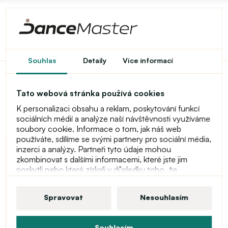
Souhlas
Detaily
Více informací
Capezio Tele Tone Xtreme,
Tato webová stránka používá cookies
pánské topánky na step
K personalizaci obsahu a reklam, poskytování funkcí
sociálních médií a analýze naší návštěvnosti využíváme
soubory cookie. Informace o tom, jak náš web
používáte, sdílíme se svými partnery pro sociální média,
inzerci a analýzy. Partneři tyto údaje mohou
zkombinovat s dalšími informacemi, které jste jim
poskytli nebo které získali v důsledku toho, že
používáte jejich služby. Více informací o souborech
cookie, vašich uživatelských právech a právu odvolat
Spravovat
Nesouhlasím
souhlas najdete v našem prohlášení o ochraně
osobních údajů.
Souhlasím