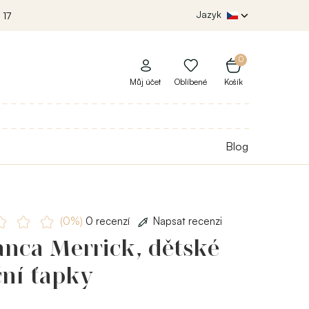
Jazyk
 17
0
Můj účet
Oblíbené
Košík
Blog
(0%)
0 recenzí
Napsat recenzi
anca Merrick, dětské
ční ťapky