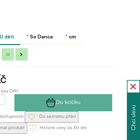
U děti
So Danca
cm
34
Kč
 bez DPH
Do košíku
Chci slevu
dostupnosti
Do seznamu přání
nat produkt
Historie ceny za 30 dní