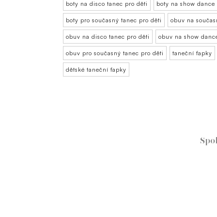
boty na disco tanec pro děti
boty na show dance 
boty pro současný tanec pro děti
obuv na současn
obuv na disco tanec pro děti
obuv na show dance
obuv pro současný tanec pro děti
taneční ťapky
dětské taneční ťapky
Spo