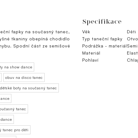
Specifikace
eční ťapky na současný tanec,
Věk
Děti
yšné tkaniny obepíná chodidlo
Typ taneční ťapky
Otvo
pohybu. Spodní část ze semišové
Podrážka - materiál
Semi
Materiál
Elast
Pohlaví
Chla
ty na show dance
obuv na disco tanec
dětské boty na současný tanec
dance
současný tanec
 dance
 tanec pro děti