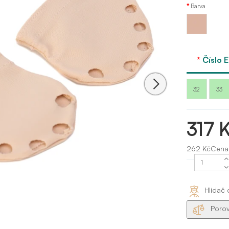
Barva
Tělová
- nude
Číslo E
32
33
317 
262 KčCena
Hlídač 
Porov