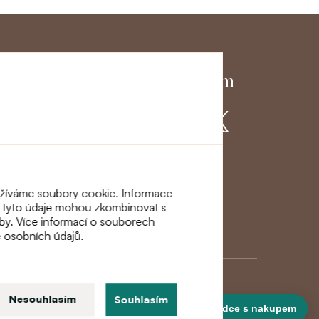
ký servis
Přidejte se k nám
využíváme soubory cookie. Informace
eři tyto údaje mohou zkombinovat s
lužby. Více informací o souborech
ě osobních údajů.
Nesouhlasím
Souhlasím
Poradce s nakupem