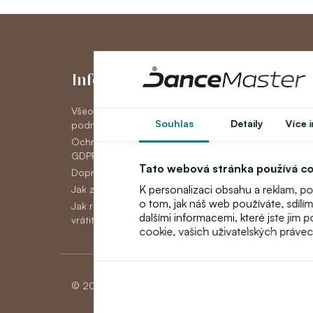
Informace
Můj účet
Všeobecné obchodní
Můj účet
Souhlas
Detaily
Více 
podmínky
Historie objedná
Ochrana osobních údajov
Novinky
GDPR
Tato webová stránka používá c
Doprava
K personalizaci obsahu a reklam, p
Jak zaplatit
o tom, jak náš web používáte, sdílí
Jak reklamovat, vyměnit nebo
dalšími informacemi, které jste jim 
vrátit zboží
cookie, vašich uživatelských práve
© 2026 Dancemaster