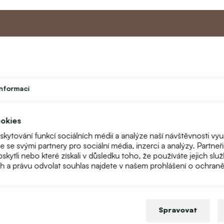
Master program
Zákaznic
Divadlo
O nás
informací
vek
Student
Kontakt
Učitelský program
text_faq
Věrnostní program
Reklamace
ookies
Mapa stránek
oskytování funkcí sociálních médií a analýze naší návštěvnosti 
me se svými partnery pro sociální média, inzerci a analýzy. Partn
poskytli nebo které získali v důsledku toho, že používáte jejich s
ch a právu odvolat souhlas najdete v našem prohlášení o ochran
Spravovat