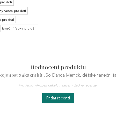
pro děti
ý tanec pro děti
 pro děti
taneční ťapky pro děti
Hodnocení produktu
„So Danca Merrick, dětské taneční ť
kojenost zákazníků
Pro tento výrobek nebyly nalezeny žádné recenze.
Přidat recenzi