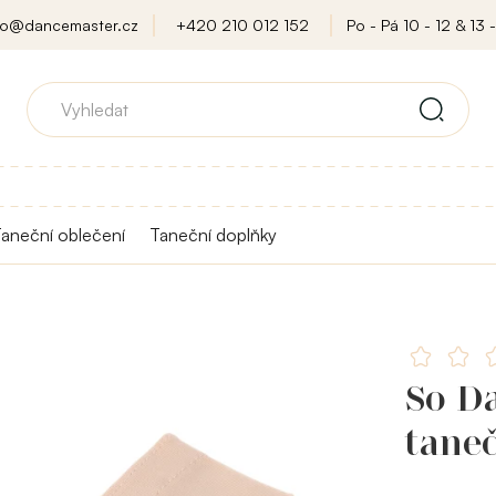
fo@dancemaster.cz
+420 210 012 152
Po - Pá 10 - 12 & 13 -
aneční oblečení
Taneční doplňky
So D
tane