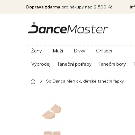
Doprava zdarma
pro nákupy nad 2 500 Kč
in
Ženy
Muži
Dívky
Chlapci
Výprodej
Taneční potřeby
Taneční boty
T
So Danca Merrick, dětské taneční ťapky