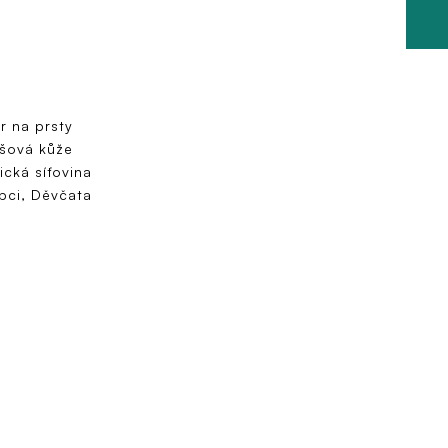
r na prsty
šová kůže
ická síťovina
pci, Děvčata