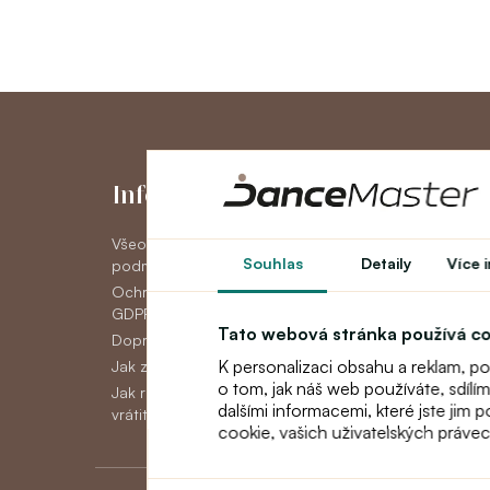
Informace
Můj účet
Všeobecné obchodní
Můj účet
Souhlas
Detaily
Více 
podmínky
Historie objedná
Ochrana osobních údajov
Novinky
GDPR
Tato webová stránka používá c
Doprava
K personalizaci obsahu a reklam, p
Jak zaplatit
o tom, jak náš web používáte, sdílí
Jak reklamovat, vyměnit nebo
dalšími informacemi, které jste jim 
vrátit zboží
cookie, vašich uživatelských práve