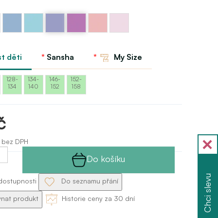
Modrá
Modrá
Lilac
Fialová
Růžová
Růžová
nebeská
světle
Sansha
Sansha
světle
princess
Sansha
Sansha
-
Sansha
Sansha
purple
- pale
pink
t děti
Sansha
My Size
128-
134-
146-
152-
134
140
152
158
č
 bez DPH
Do košíku
Chci slevu
dostupnosti
Do seznamu přání
nat produkt
Historie ceny za 30 dní