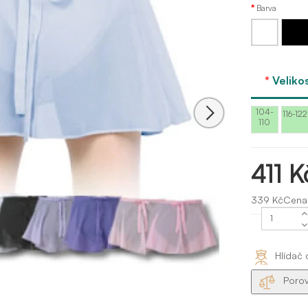
Barva
Bílá
Černá
Velikos
104-
116-122
110
411 K
339 KčCena
Hlídač 
Porov