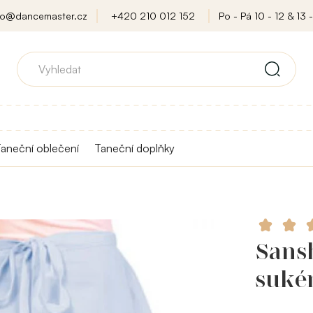
fo@dancemaster.cz
+420 210 012 152
Po - Pá 10 - 12 & 13 -
aneční oblečení
Taneční doplňky
Sansh
suké