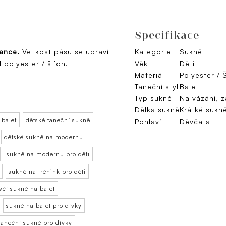
Specifikace
tance.
Velikost pásu se upraví
Kategorie
Sukně
polyester / šifon.
Věk
Děti
Materiál
Polyester / 
Taneční styl
Balet
Typ sukně
Na vázání, z
Dělka sukně
Krátké sukn
 balet
dětské taneční sukně
Pohlaví
Děvčata
dětské sukně na modernu
sukně na modernu pro děti
sukně na trénink pro děti
včí sukně na balet
sukně na balet pro dívky
taneční sukně pro dívky