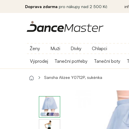
Doprava zdarma
pro nákupy nad 2 500 Kč
in
Ženy
Muži
Dívky
Chlapci
Výprodej
Taneční potřeby
Taneční boty
T
Sansha Alizee Y0712P, sukénka