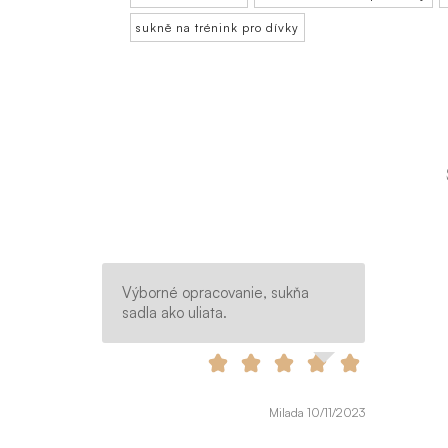
sukně na trénink pro dívky
Výborné opracovanie, sukňa
sadla ako uliata.
Milada 10/11/2023