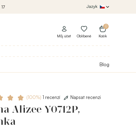
Jazyk
 17
0
Můj účet
Oblíbené
Košík
Blog
(100%)
1 recenzí
Napsat recenzi
a Alizee Y0712P,
nka