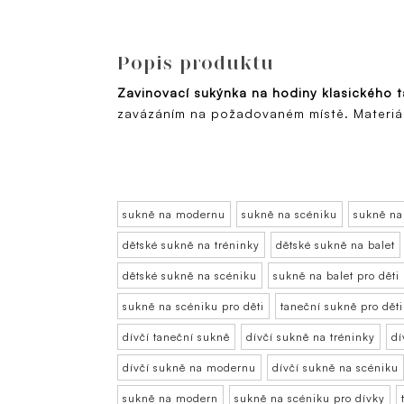
Popis produktu
Zavinovací s
ukýnka na hodiny klasického 
zavázáním na požadovaném místě. Materiál 
sukně na modernu
sukně na scéniku
sukně na
dětské sukně na tréninky
dětské sukně na balet
dětské sukně na scéniku
sukně na balet pro děti
sukně na scéniku pro děti
taneční sukně pro děti
dívčí taneční sukně
dívčí sukně na tréninky
dí
dívčí sukně na modernu
dívčí sukně na scéniku
sukně na modern
sukně na scéniku pro dívky