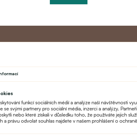
Master program
Zákaznic
Divadlo
O nás
informací
vek
Student
Kontakt
Učitelský program
text_faq
Věrnostní program
Reklamace
ookies
Mapa stránek
oskytování funkcí sociálních médií a analýze naší návštěvnosti 
me se svými partnery pro sociální média, inzerci a analýzy. Partn
poskytli nebo které získali v důsledku toho, že používáte jejich s
ch a právu odvolat souhlas najdete v našem prohlášení o ochran