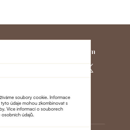
ký servis
Přidejte se k nám
využíváme soubory cookie. Informace
eři tyto údaje mohou zkombinovat s
lužby. Více informací o souborech
ě osobních údajů.