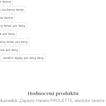
w dance
 současný tanec
ow dance
ný tanec pro ženy
e pro ženy
asný tanec pro ženy
nce pro ženy
taneční ťapky pro ženy ženy
Hodnocení produktu
„Capezio Hanami PIROUETTE, elastické taneční 
ákazníků