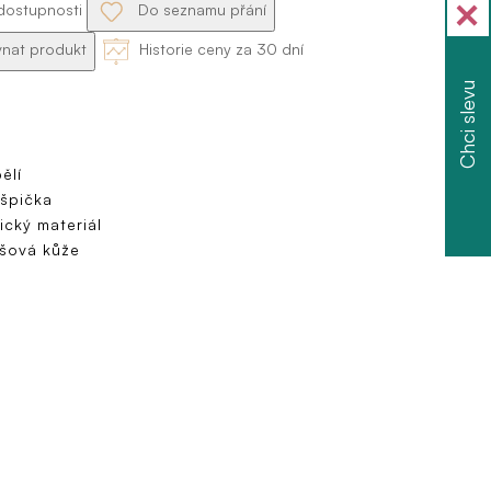
dostupnosti
Do seznamu přání
nat produkt
Historie ceny za 30 dní
Chci slevu
ělí
 špička
ický materiál
šová kůže