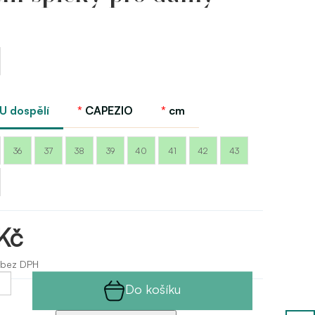
EU dospělí
CAPEZIO
cm
36
37
38
39
40
41
42
43
Kč
 bez DPH
Do košíku