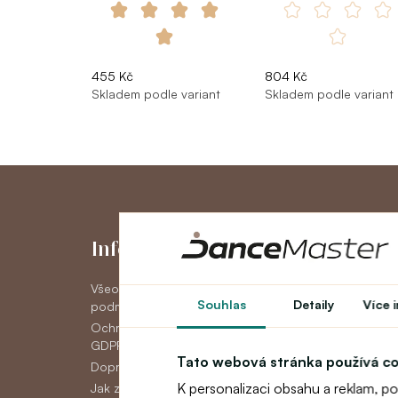
455 Kč
804 Kč
Skladem podle variant
Skladem podle variant
Informace
Můj účet
Všeobecné obchodní
Můj účet
Souhlas
Detaily
Více 
podmínky
Historie objedná
Ochrana osobních údajov
Novinky
GDPR
Tato webová stránka používá c
Doprava
K personalizaci obsahu a reklam, p
Jak zaplatit