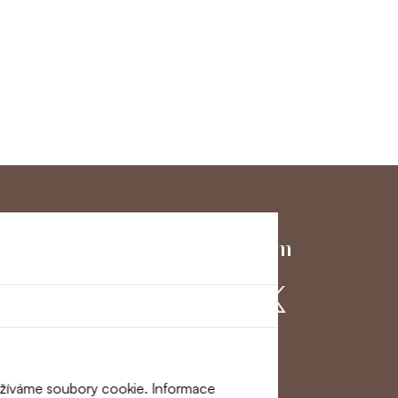
ký servis
Přidejte se k nám
využíváme soubory cookie. Informace