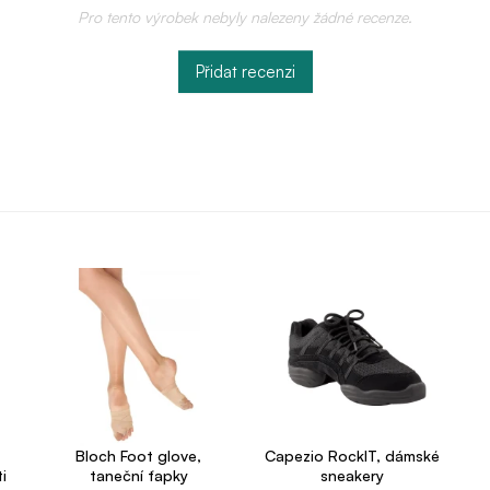
Pro tento výrobek nebyly nalezeny žádné recenze.
Přidat recenzi
Bloch Foot glove,
Capezio RockIT, dámské
i
taneční ťapky
sneakery