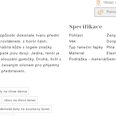
Hlídač 
Porov
Specifikace
řizpůsobí dokonale tvaru přední
Pohlaví
Ženy
krovláknem, z horní části.
Věk
Dosp
našitá kůže s logem značky
Typ taneční ťapky
Plná
patě jsou dvojí. Jedna, tenčí je
Materiál
Elast
klouzání gumičky. Druhá, širší s
Podrážka - materiál
Semi
á česaným silonem pro příjemný
i představení.
ty na show dance
obuv na disco tanec
dámské boty na současný tanec