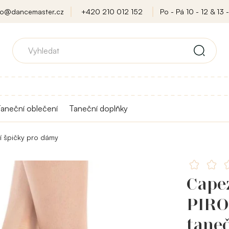
fo@dancemaster.cz
+420 210 012 152
Po - Pá 10 - 12 & 13 -
aneční oblečení
Taneční doplňky
í špičky pro dámy
Cape
PIRO
tane