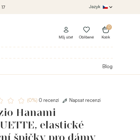
Jazyk
 17
0
Můj účet
Oblíbené
Košík
Blog
(0%)
0 recenzí
Napsat recenzi
zio Hanami
UETTE, elastické
ční špičky pro dámy