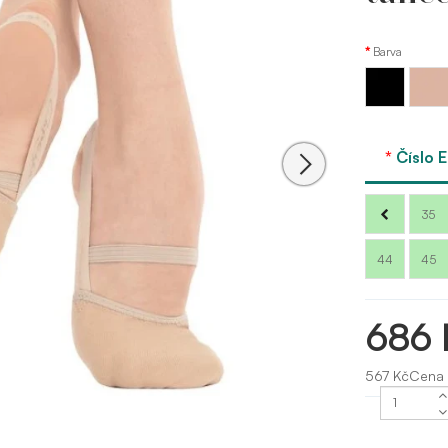
Barva
Tělová
Černá
- nude
Číslo 
35
44
45
686 
567 KčCena