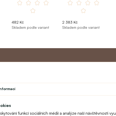
482 Kč
2 383 Kč
Skladem podle variant
Skladem podle variant
Master program
Zákaznic
Divadlo
O nás
informací
vek
Student
Kontakt
Učitelský program
text_faq
Věrnostní program
Reklamace
ookies
Mapa stránek
oskytování funkcí sociálních médií a analýze naší návštěvnosti 