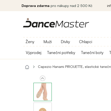
Doprava zdarma
pro nákupy nad 2 500 Kč
in
Ženy
Muži
Dívky
Chlapci
Výprodej
Taneční potřeby
Taneční boty
T
Capezio Hanami PIROUETTE, elastické tanečn