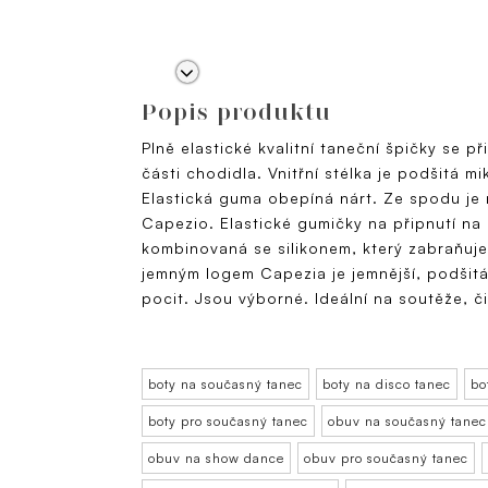
Popis produktu
Plně elastické kvalitní taneční špičky se p
části chodidla. Vnitřní stélka je podšitá mi
Elastická guma obepíná nárt. Ze spodu je 
Capezio. Elastické gumičky na připnutí na 
kombinovaná se silikonem, který zabraňuje 
jemným logem Capezia je jemnější, podšit
pocit. Jsou výborné. Ideální na soutěže, č
boty na současný tanec
boty na disco tanec
bo
boty pro současný tanec
obuv na současný tanec
obuv na show dance
obuv pro současný tanec