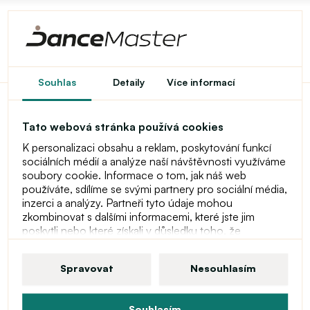
Vyhledávání
Souhlas
Detaily
Více informací
Tato webová stránka používá cookies
K personalizaci obsahu a reklam, poskytování funkcí
sociálních médií a analýze naší návštěvnosti využíváme
soubory cookie. Informace o tom, jak náš web
používáte, sdílíme se svými partnery pro sociální média,
inzerci a analýzy. Partneři tyto údaje mohou
zkombinovat s dalšími informacemi, které jste jim
poskytli nebo které získali v důsledku toho, že
používáte jejich služby. Více informací o souborech
cookie, vašich uživatelských právech a právu odvolat
Spravovat
Nesouhlasím
souhlas najdete v našem prohlášení o ochraně
osobních údajů.
Souhlasím