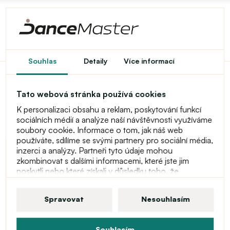
Souhlas
Detaily
Více informací
Sansha Shaylee, baletní dres
Tato webová stránka používá cookies
Sleva
K personalizaci obsahu a reklam, poskytování funkcí
sociálních médií a analýze naší návštěvnosti využíváme
soubory cookie. Informace o tom, jak náš web
používáte, sdílíme se svými partnery pro sociální média,
inzerci a analýzy. Partneři tyto údaje mohou
zkombinovat s dalšími informacemi, které jste jim
poskytli nebo které získali v důsledku toho, že
používáte jejich služby. Více informací o souborech
cookie, vašich uživatelských právech a právu odvolat
Spravovat
Nesouhlasím
souhlas najdete v našem prohlášení o ochraně
osobních údajů.
Souhlasím