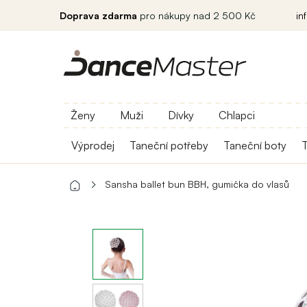
Doprava zdarma
pro nákupy nad 2 500 Kč
in
Ženy
Muži
Dívky
Chlapci
Výprodej
Taneční potřeby
Taneční boty
T
Sansha ballet bun BBH, gumička do vlasů