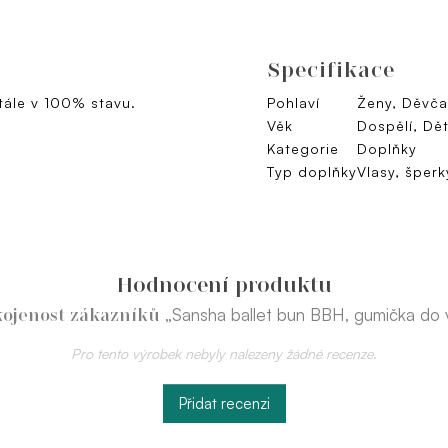
Specifikace
tále v 100% stavu.
Pohlaví
Ženy, Děvča
Věk
Dospělí, Dět
Kategorie
Doplňky
Typ doplňky
Vlasy, šperk
Hodnocení produktu
„Sansha ballet bun BBH, gumička do 
ojenost zákazníků
Pro tento výrobek nebyly nalezeny žádné recenze.
Přidat recenzi