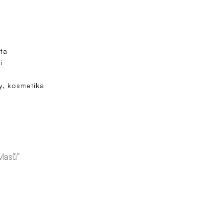
ta
i
y, kosmetika
vlasů”