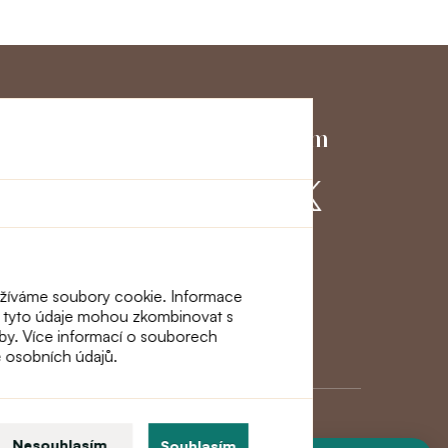
ký servis
Přidejte se k nám
využíváme soubory cookie. Informace
eři tyto údaje mohou zkombinovat s
lužby. Více informací o souborech
ě osobních údajů.
Nesouhlasím
Souhlasím