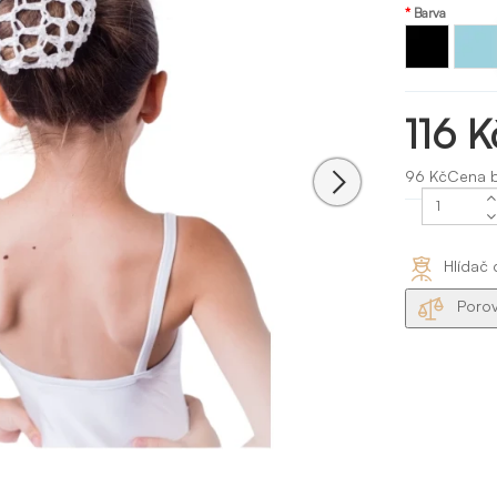
Barva
Modrá
Černá
aqua
Sansha
116 K
96 KčCena 
Hlídač 
Porov