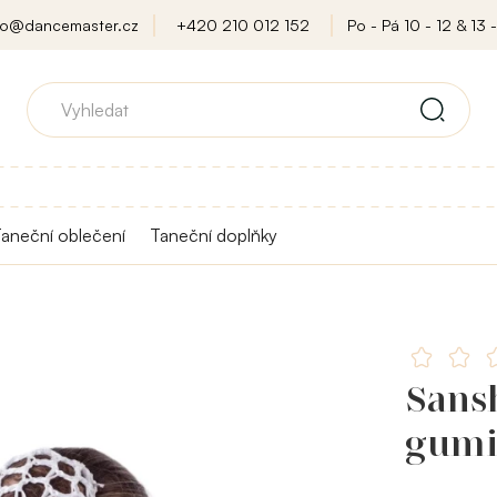
fo@dancemaster.cz
+420 210 012 152
Po - Pá 10 - 12 & 13 -
aneční oblečení
Taneční doplňky
Sans
gumi