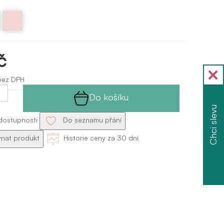
Růžová
Sansha
č
bez DPH
Do košíku
Chci slevu
dostupnosti
Do seznamu přání
nat produkt
Historie ceny za 30 dní