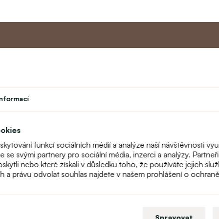
Master program
Zákaznic
Divadlo
O nás
informací
vek
Student
Kontakt
Učitelský program
text_faq
Věrnostní program
Reklamace
ookies
Mapa stránek
oskytování funkcí sociálních médií a analýze naší návštěvnosti 
me se svými partnery pro sociální média, inzerci a analýzy. Partn
poskytli nebo které získali v důsledku toho, že používáte jejich s
ch a právu odvolat souhlas najdete v našem prohlášení o ochran
Spravovat