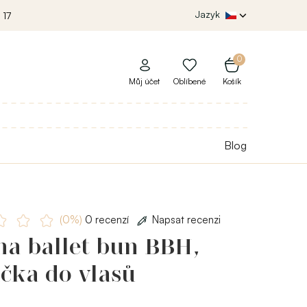
Jazyk
 17
0
Můj účet
Oblíbené
Košík
Blog
(0%)
0 recenzí
Napsat recenzi
ha ballet bun BBH,
čka do vlasů