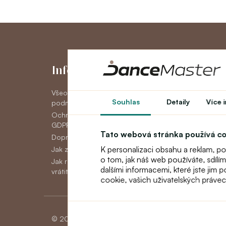
Informace
Můj účet
Všeobecné obchodní
Můj účet
Souhlas
Detaily
Více 
podmínky
Historie objedná
Ochrana osobních údajov
Novinky
GDPR
Tato webová stránka používá c
Doprava
K personalizaci obsahu a reklam, p
Jak zaplatit
o tom, jak náš web používáte, sdílí
Jak reklamovat, vyměnit nebo
dalšími informacemi, které jste jim 
vrátit zboží
cookie, vašich uživatelských práve
© 2026 Dancemaster