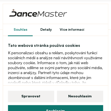
Souhlas
Detaily
Více informací
Rumpf, dámské gymnastické
Tato webová stránka používá cookies
cvičky
K personalizaci obsahu a reklam, poskytování funkcí
sociálních médií a analýze naší návštěvnosti využíváme
soubory cookie. Informace o tom, jak náš web
používáte, sdílíme se svými partnery pro sociální média,
inzerci a analýzy. Partneři tyto údaje mohou
zkombinovat s dalšími informacemi, které jste jim
poskytli nebo které získali v důsledku toho, že
používáte jejich služby. Více informací o souborech
cookie, vašich uživatelských právech a právu odvolat
Spravovat
Nesouhlasím
souhlas najdete v našem prohlášení o ochraně
osobních údajů.
Souhlasím