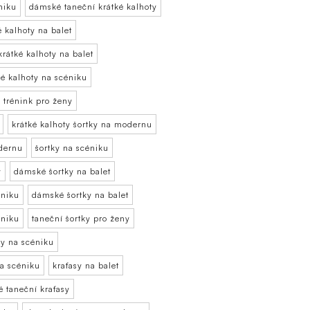
niku
dámské taneční krátké kalhoty
 kalhoty na balet
rátké kalhoty na balet
é kalhoty na scéniku
a trénink pro ženy
krátké kalhoty šortky na modernu
dernu
šortky na scéniku
y
dámské šortky na balet
éniku
dámské šortky na balet
éniku
taneční šortky pro ženy
ky na scéniku
na scéniku
kraťasy na balet
 taneční kraťasy