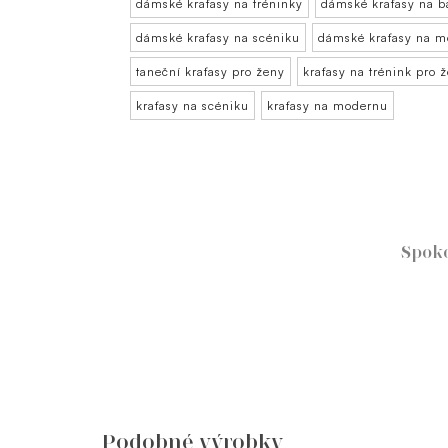
dámské kraťasy na tréninky
dámské kraťasy na b
dámské kraťasy na scéniku
dámské kraťasy na 
taneční kraťasy pro ženy
kraťasy na trénink pro 
kraťasy na scéniku
kraťasy na modernu
Spok
Podobné výrobky