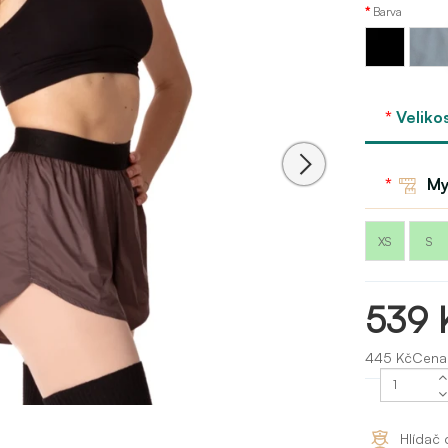
Barva
Modrá
Černá
-
Niagar
GP
Veliko
My
XS
S
539 
445 KčCena
Hlídač 