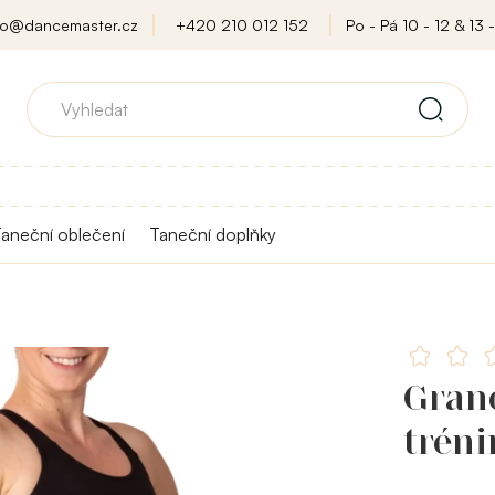
fo@dancemaster.cz
+420 210 012 152
Po - Pá 10 - 12 & 13 -
aneční oblečení
Taneční doplňky
Grand
tréni