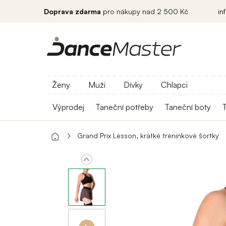
Doprava zdarma
pro nákupy nad 2 500 Kč
in
Ženy
Muži
Dívky
Chlapci
Výprodej
Taneční potřeby
Taneční boty
T
Grand Prix Lesson, krátké tréninkové šortky