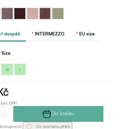
Fialová
Fialová
Korálovo
Kávová
Pistáciová
-
-
mandlová
-
GP
a
Vintage
Italian
GP
Mocco
violet
plum
GP
GP
GP
st dospělí
INTERMEZZO
EU size
 Size
M
L
Kč
 bez DPH
Do košíku
dostupnosti
Do seznamu přání