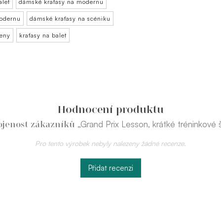
alet
dámské kraťasy na modernu
modernu
dámské kraťasy na scéniku
ženy
kraťasy na balet
Hodnocení produktu
„Grand Prix Lesson, krátké tréninkové 
ojenost zákazníků
Pro tento výrobek nebyly nalezeny žádné recenze.
Přidat recenzi