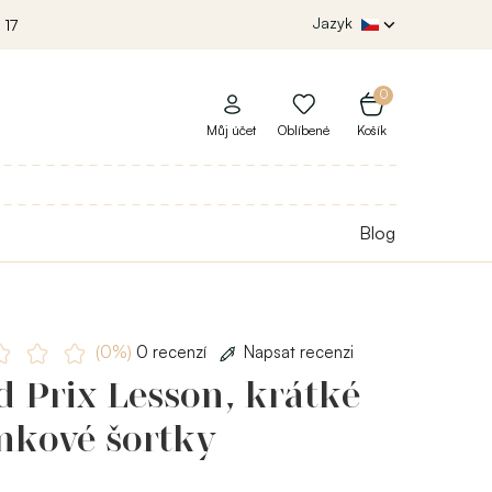
Jazyk
 17
0
Můj účet
Oblíbené
Košík
Blog
(0%)
0 recenzí
Napsat recenzi
 Prix Lesson, krátké
nkové šortky