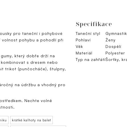
Specifikace
 kousky pro taneční i pohybové
Taneční styl
Gymnasti
í volnost pohybu a pohodlí při
Pohlaví
Ženy
Věk
Dospělí
Materiál
Polyester
 gumy, který dobře drží na
Typ na zahřátí
Šortky, kr
no kombinovat s dresem nebo
t trikot (punčocháče), štulpny,
náročný na údržbu a vhodný pro
rostředkem. Nechte volně
stnosti.
niku
krátké kalhoty na balet