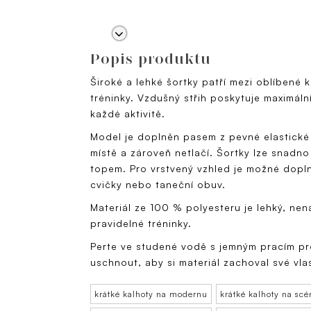
Popis produktu
Široké a lehké šortky patří mezi oblíbené
tréninky. Vzdušný střih poskytuje maximáln
každé aktivitě.
Model je doplněn pasem z pevné elastické
místě a zároveň netlačí. Šortky lze snad
topem. Pro vrstvený vzhled je možné doplni
cvičky nebo taneční obuv.
Materiál ze 100 % polyesteru je lehký, ne
pravidelné tréninky.
Perte ve studené vodě s jemným pracím p
uschnout, aby si materiál zachoval své vla
krátké kalhoty na modernu
krátké kalhoty na scé