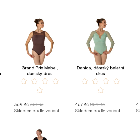
Grand Prix Mabel,
Danica, dámský baletní
á
dámský dres
dres
369 Kč
681 Kč
467 Kč
829 Kč
4
Skladem podle variant
Skladem podle variant
S