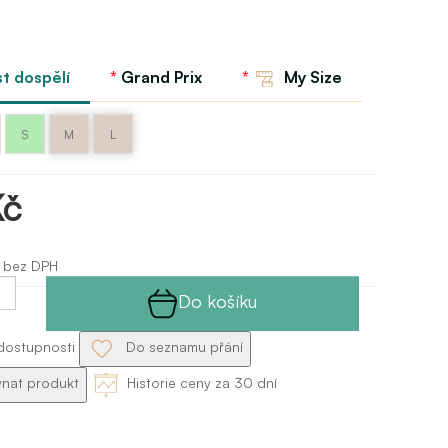
st dospělí
Grand Prix
My Size
S
M
L
Kč
 bez DPH
Do košíku
dostupnosti
Do seznamu přání
nat produkt
Historie ceny za 30 dní