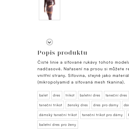
Popis produktu
Čisté linie a síťované rukávy tohoto model
nadčasově. Nařasení na prsou si můžete r
vnitřní strany. Síťovina, stejně jako materi
(mikropolyamid a síťovaná mesh tkanina).
balet
dres
trikot
baletní dres
taneční dres
taneční trikot
ženský dres
dres pro dámy
dá
dámský taneční trikot
taneční trikot pro dámy
baletní dres pro ženy