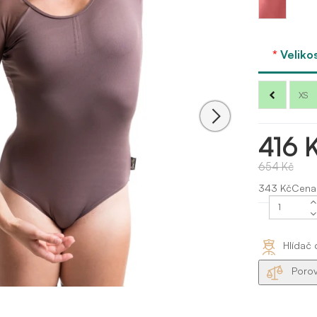
- Dusty
rose
Veliko
XS
416 
654 Kč
343 KčCena
Hlídač 
Porov