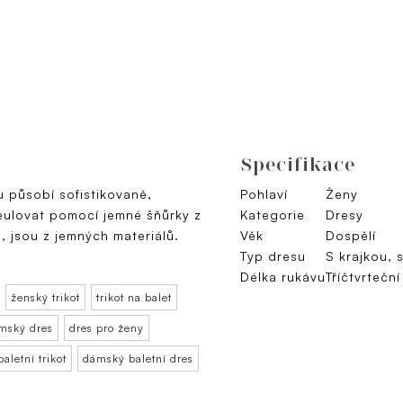
Specifikace
u působí sofistikovaně,
Pohlaví
Ženy
eulovat pomocí jemné šňůrky z
Kategorie
Dresy
ál, jsou z jemných materiálů.
Věk
Dospělí
Typ dresu
S krajkou, 
Délka rukávu
Tříčtvrteční
ženský trikot
trikot na balet
mský dres
dres pro ženy
baletní trikot
dámský baletní dres