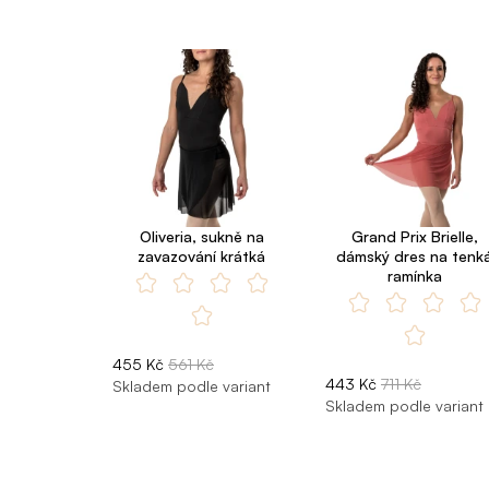
Oliveria, sukně na
Grand Prix Brielle,
zavazování krátká
dámský dres na tenk
ramínka
455 Kč
561 Kč
443 Kč
711 Kč
Skladem podle variant
Skladem podle variant