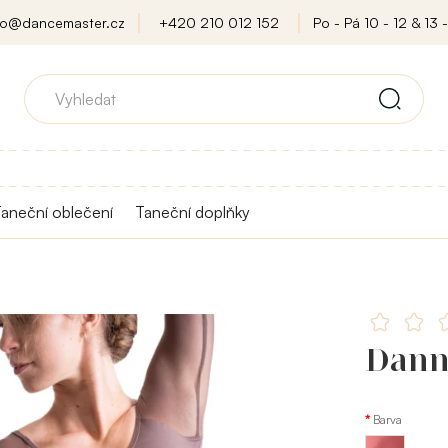
fo@dancemaster.cz
+420 210 012 152
Po - Pá 10 - 12 & 13 -
aneční oblečení
Taneční doplňky
Dann
Barva
Růžová