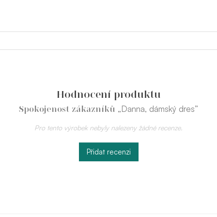
Hodnocení produktu
„Danna, dámský dres”
Spokojenost zákazníků
Pro tento výrobek nebyly nalezeny žádné recenze.
Přidat recenzi