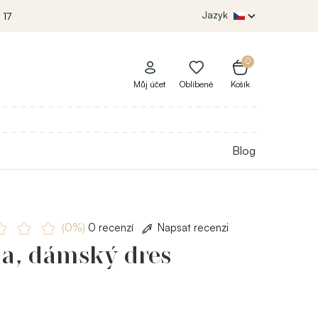
Jazyk
 17
0
Můj účet
Oblíbené
Košík
Blog
(0%)
0 recenzí
Napsat recenzi
a, dámský dres