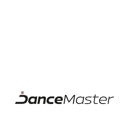
součástí tohoto produktu).
Síťku připnete také vlásenkami (jsou vhodnější),
případně sponkami, jsou-li vlásky řídké.
Ocení ji tanečnice baletu, společenských tanců,
gymnastky.
Specifikace
Věk
Dospělí, Děti
Kategorie
Doplňky
Typ doplňky
Vlasy, šperky, kosmetika
Pohlaví
Děvčata
Hodnocení produktu
„Tech Dance barevná síťka
Spokojenost zákazníků
na drdol”