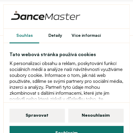
Souhlas
Detaily
Více informací
Capezio Soft Elegance long
Tato webová stránka používá cookies
sleeve, dámský dres na
společenské tance
K personalizaci obsahu a reklam, poskytování funkcí
sociálních médií a analýze naší návštěvnosti využíváme
soubory cookie. Informace o tom, jak náš web
používáte, sdílíme se svými partnery pro sociální média,
inzerci a analýzy. Partneři tyto údaje mohou
zkombinovat s dalšími informacemi, které jste jim
poskytli nebo které získali v důsledku toho, že
používáte jejich služby. Více informací o souborech
cookie, vašich uživatelských právech a právu odvolat
Spravovat
Nesouhlasím
souhlas najdete v našem prohlášení o ochraně
osobních údajů.
Souhlasím