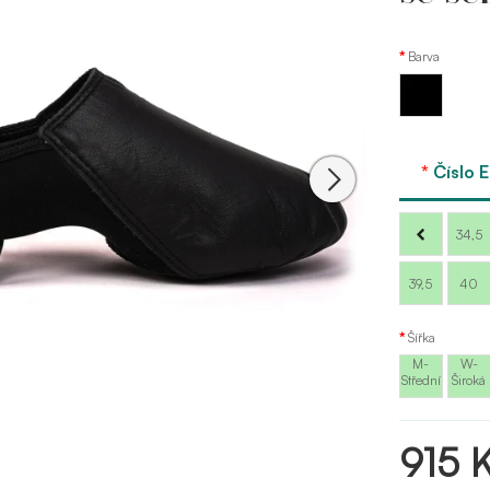
Barva
Černá
Číslo 
34,5
39,5
40
Šířka
M-
W-
Střední
Široká
915 