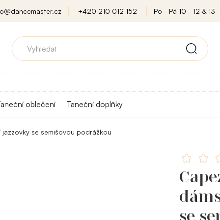
fo@dancemaster.cz
+420 210 012 152
Po - Pá 10 - 12 & 13 -
aneční oblečení
Taneční doplňky
 jazzovky se semišovou podrážkou
Capez
dáms
se s