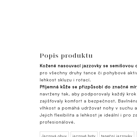
Popis produktu
Kožené nasouvací jazzovky se semišovou
pro všechny druhy tance či pohybové aktivi
lehkost skluzu i rotací.
Příjemná kůže se přizpůsobí do značné mír
navrženy tak, aby podporovaly každý krok 
zajišťovaly komfort a bezpečnost. Bavlně
vlhkost a pomáhá udržovat nohy v suchu a
Jejich flexibilita a lehkost je ideální i pro 
profesionálové.
Jazzová obuv
jazzové boty
taneční jazzovky