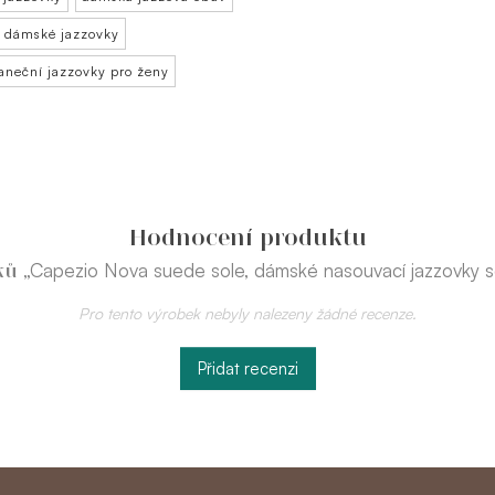
dámské jazzovky
taneční jazzovky pro ženy
Hodnocení produktu
„Capezio Nova suede sole, dámské nasouvací jazzovky 
íků
Pro tento výrobek nebyly nalezeny žádné recenze.
Přidat recenzi