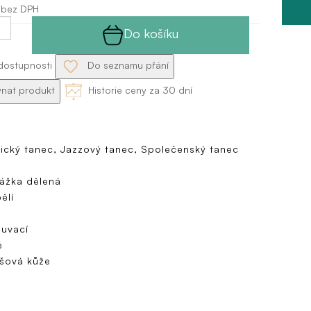
 bez DPH
Do košíku
dostupnosti
Do seznamu přání
nat produkt
Historie ceny za 30 dní
ický tanec, Jazzový tanec, Společenský tanec
ážka dělená
ělí
uvací
é
šová kůže