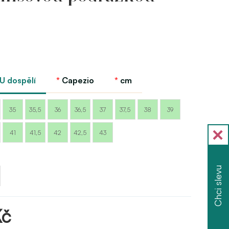
EU dospělí
Capezio
cm
35
35,5
36
36,5
37
37,5
38
39
41
41,5
42
42,5
43
Chci slevu
Kč