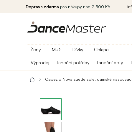
Doprava zdarma
pro nákupy nad 2 500 Kč
in
Ženy
Muži
Dívky
Chlapci
Výprodej
Taneční potřeby
Taneční boty
T
Capezio Nova suede sole, dámské nasouvací