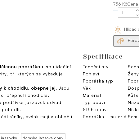
756 KčCena
Hlídač 
Porov
Specifikace
 dělenou podrážkou
jsou ideální
Taneční styl
Scén
ty, při kterých se vyžaduje
Pohlaví
Ženy
Podrážka typ
Podr
y k chodidlu, obepne jej.
Jsou
Věk
Dosp
či přepnutí chodidla,
Materiál
Kůže
ná podšívka jazzovek odvádí
Typ obuvi
Nazo
 pohodlí.
Střih obuvi
Nízk
začátečníky, avšak mají v oblibě i
Podrážka - materiál
Semi
jazzovky
dámská jazzová obuv