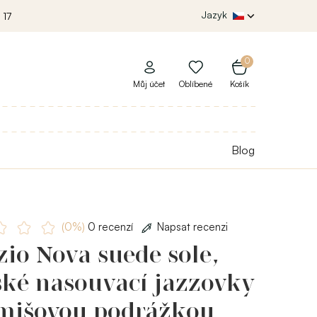
Jazyk
 17
0
Můj účet
Oblíbené
Košík
Blog
(0%)
0 recenzí
Napsat recenzi
io Nova suede sole,
ké nasouvací jazzovky
emišovou podrážkou