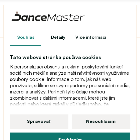
Souhlas
Detaily
Více informací
Capezio Jag PP15A, pánské
Tato webová stránka používá cookies
jazzovky
K personalizaci obsahu a reklam, poskytování funkcí
sociálních médií a analýze naší návštěvnosti využíváme
soubory cookie. Informace o tom, jak náš web
používáte, sdílíme se svými partnery pro sociální média,
inzerci a analýzy. Partneři tyto údaje mohou
zkombinovat s dalšími informacemi, které jste jim
poskytli nebo které získali v důsledku toho, že
používáte jejich služby. Více informací o souborech
cookie, vašich uživatelských právech a právu odvolat
Spravovat
Nesouhlasím
souhlas najdete v našem prohlášení o ochraně
osobních údajů.
Souhlasím