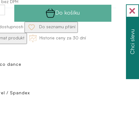
 bez DPH
Do košíku
dostupnosti
Do seznamu přání
Chci slevu
nat produkt
Historie ceny za 30 dní
sco dance
tel / Spandex