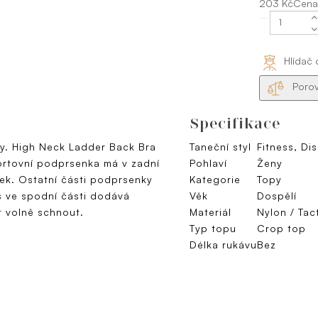
203 KčCena
Hlídač 
Porov
Specifikace
vy. High Neck Ladder Back Bra
Taneční styl
Fitness, Di
ortovní podprsenka má v zadní
Pohlaví
Ženy
nek. Ostatní části podprsenky
Kategorie
Topy
ás ve spodní části dodává
Věk
Dospělí
t volně schnout.
Materiál
Nylon / Tac
Typ topu
Crop top
Délka rukávu
Bez