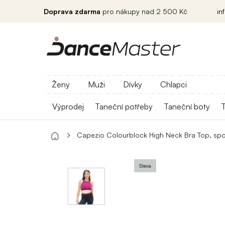
Doprava zdarma
pro nákupy nad 2 500 Kč
in
Ženy
Muži
Dívky
Chlapci
Výprodej
Taneční potřeby
Taneční boty
T
Capezio Colourblock High Neck Bra Top, sp
Sleva