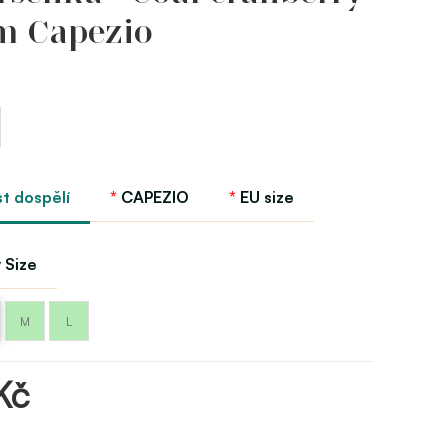
m Capezio
st dospělí
CAPEZIO
EU size
o
 Size
M
L
Kč