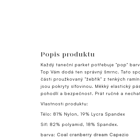
Popis produktu
Každý taneční parket potřebuje "pop" bar
Top Vám dodá ten správný šmrnc. Tato sp
části proužkovaný "žebřík" z tenkých ramí
jsou pokryty síťovinou. Měkký elastický p
pohodlí a bezpečnost. Prát ručně a necha
Vlastnosti produktu:
Tělo: 81% Nylon, 19% Lycra Spandex
Síť: 82% polyamid, 18% Spandex.
barva:
Coal cranberry dream Capezio