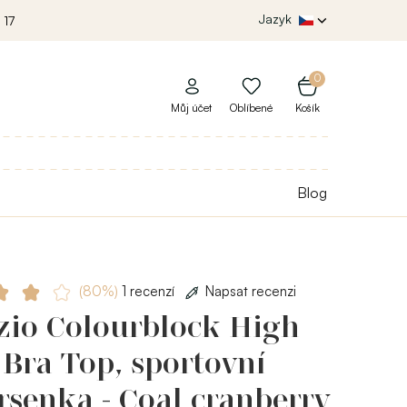
Jazyk
 17
0
Můj účet
Oblíbené
Košík
Blog
(80%)
1 recenzí
Napsat recenzi
zio Colourblock High
Bra Top, sportovní
senka - Coal cranberry