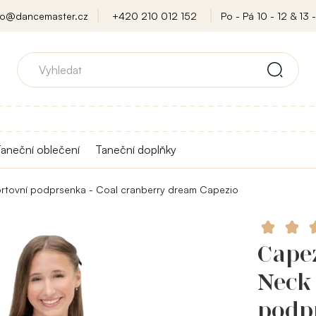
fo@dancemaster.cz
+420 210 012 152
Po - Pá 10 - 12 & 13 -
aneční oblečení
Taneční doplňky
ortovní podprsenka - Coal cranberry dream Capezio
Cape
Neck 
podpr