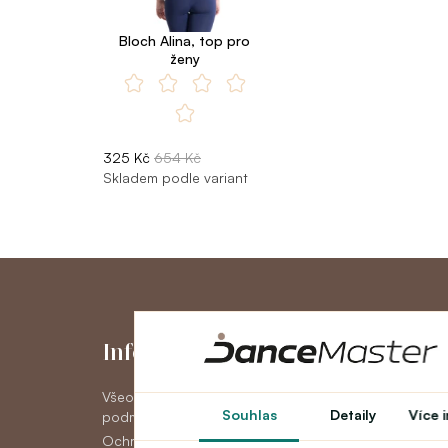
Bloch Alina, top pro
ženy
325 Kč
654 Kč
Skladem podle variant
Informace
Můj účet
Všeobecné obchodní
Můj účet
Souhlas
Detaily
Více 
podmínky
Historie objedná
Ochrana osobních údajov
Novinky