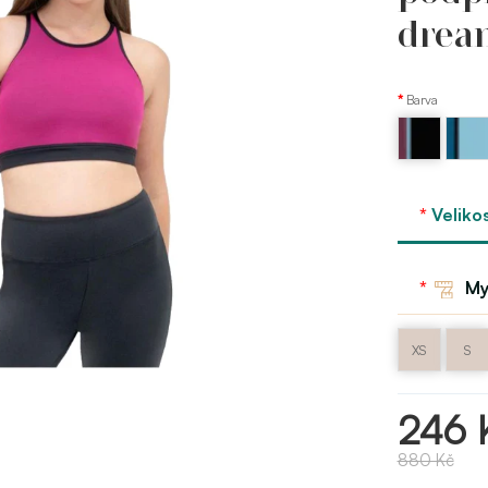
drea
Barva
Coal
Blue
cranberry
blue
Veliko
dream
dream
Capezio
Capezi
My
XS
S
246 
880 Kč