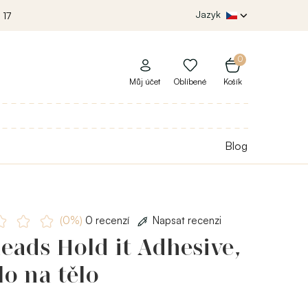
Jazyk
 17
0
Můj účet
Oblíbené
Košík
Blog
(0%)
0 recenzí
Napsat recenzi
ads Hold it Adhesive,
lo na tělo