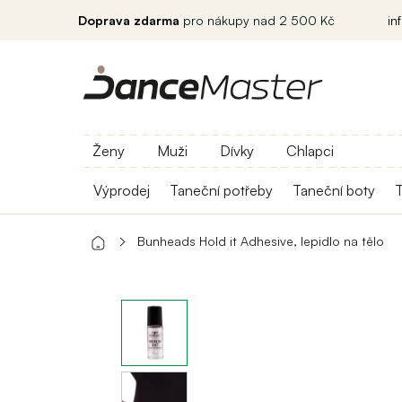
Doprava zdarma
pro nákupy nad 2 500 Kč
in
Ženy
Muži
Dívky
Chlapci
Výprodej
Taneční potřeby
Taneční boty
T
Bunheads Hold it Adhesive, lepidlo na tělo