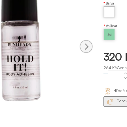
Barva
Transparentná
Velikost
Uni
320 
264 KčCena
Hlídač 
Porov