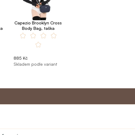
Capezio Brooklyn Cross
ka
Body Bag, taška
885 Kč
Skladem podle variant
Master program
Zákaznic
Divadlo
O nás