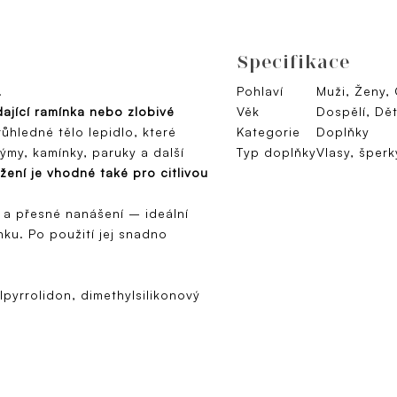
Specifikace
!
Pohlaví
Muži, Ženy,
ající ramínka nebo zlobivé
Věk
Dospělí, Dět
ůhledné tělo lepidlo, které
Kategorie
Doplňky
týmy, kamínky, paruky a další
Typ doplňky
Vlasy, šperk
ení je vhodné také pro citlivou
é a přesné nanášení – ideální
nku. Po použití jej snadno
pyrrolidon, dimethylsilikonový