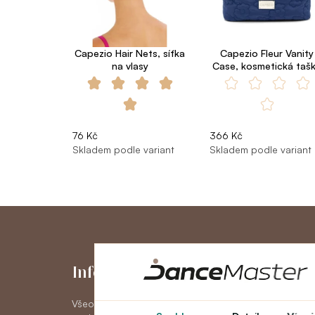
Capezio Hair Nets, síťka
Capezio Fleur Vanity
na vlasy
Case, kosmetická taš
76 Kč
366 Kč
Skladem podle variant
Skladem podle variant
Informace
Můj účet
Všeobecné obchodní
Můj účet