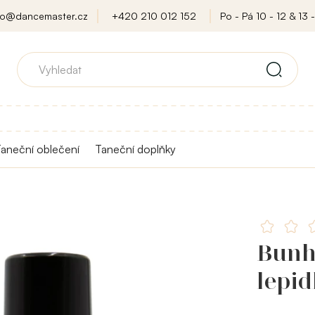
fo@dancemaster.cz
+420 210 012 152
Po - Pá 10 - 12 & 13 -
aneční oblečení
Taneční doplňky
Bunhe
lepid