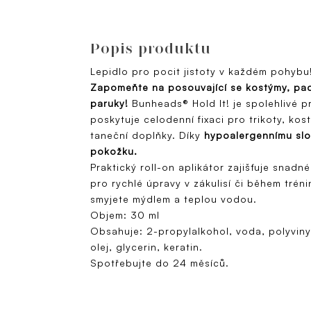
Popis produktu
Lepidlo pro pocit jistoty v každém pohybu
Zapomeňte na posouvající se kostýmy, pad
paruky!
Bunheads® Hold It! je spolehlivé pr
poskytuje celodenní fixaci pro trikoty, kos
taneční doplňky. Díky
hypoalergennímu slož
pokožku.
Praktický roll-on aplikátor zajišťuje snadn
pro rychlé úpravy v zákulisí či během tréni
smyjete mýdlem a teplou vodou.
Objem: 30 ml
Obsahuje: 2-propylalkohol, voda, polyvinyl
olej, glycerin, keratin.
Spotřebujte do 24 měsíců.