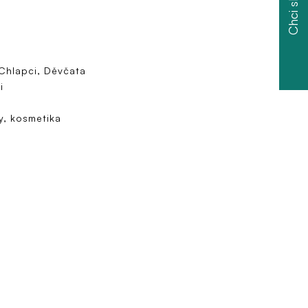
Chci slevu
 Chlapci, Děvčata
i
y, kosmetika