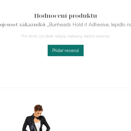
Hodnocení produktu
„Bunheads Hold it Adhesive, lepidlo na
ojenost zákazníků
Pro tento výrobek nebyly nalezeny žádné recenze.
Přidat recenzi