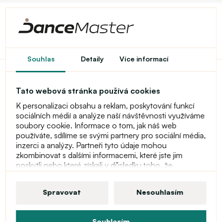
Souhlas
Detaily
Více informací
Bloch Criss Cross, dámské
Tato webová stránka používá cookies
sneakery - Černo/žlutá
K personalizaci obsahu a reklam, poskytování funkcí
Sleva
sociálních médií a analýze naší návštěvnosti využíváme
soubory cookie. Informace o tom, jak náš web
používáte, sdílíme se svými partnery pro sociální média,
inzerci a analýzy. Partneři tyto údaje mohou
zkombinovat s dalšími informacemi, které jste jim
poskytli nebo které získali v důsledku toho, že
používáte jejich služby. Více informací o souborech
cookie, vašich uživatelských právech a právu odvolat
Spravovat
Nesouhlasím
souhlas najdete v našem prohlášení o ochraně
osobních údajů.
Souhlasím