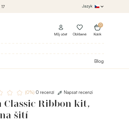
Jazyk
 17
0
Můj účet
Oblíbené
Košík
Blog
(0%)
0 recenzí
Napsat recenzi
 Classic Ribbon kit,
na šití