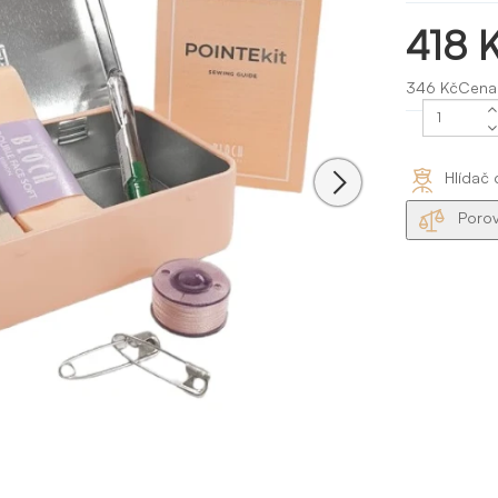
418 
346 KčCena
Hlídač 
Porov