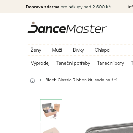
Doprava zdarma
pro nákupy nad 2 500 Kč
in
Ženy
Muži
Dívky
Chlapci
Výprodej
Taneční potřeby
Taneční boty
T
Bloch Classic Ribbon kit, sada na šití