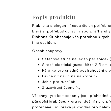
Popis produktu
Praktická a elegantní sada šicích potřeb 
které si potřebují upravit nebo přišít stu
Ribbons Kit obsahuje vše potřebné k ryc
i na cestách.
Obsah soupravy:
Saténová stuha na jeden pár špiček (
Široká elastická guma: šířka 2,5 cm,
Párátko pro snadné odstraňování st
Pevná nit navinuta na kotoučku
Jehla pro ruční šití
2 uzavírací špendlíky
Všechny tyto komponenty jsou přehledně 
působící krabičce
, která je ideální i pro 
potřebami. Souprava je vhodná pro baletk