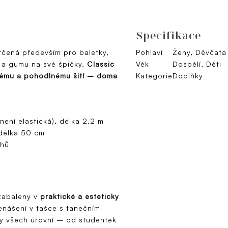
Specifikace
určená především pro baletky,
Pohlaví
Ženy, Děvčata
hy a gumu na své špičky.
Classic
Věk
Dospělí, Děti
hlému a pohodlnému šití – doma
Kategorie
Doplňky
není elastická), délka 2,2 m
 délka 50 cm
ehů
zabaleny v
praktické a esteticky
přenášení v tašce s tanečními
y všech úrovní – od studentek