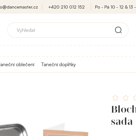
fo@dancemaster.cz
+420 210 012 152
Po - Pá 10 - 12 & 13 -
aneční oblečení
Taneční doplňky
Bloch
sada 