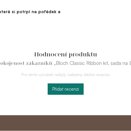
která si potrpí na pořádek a
Hodnocení produktu
„Bloch Classic Ribbon kit, sada na ši
okojenost zákazníků
Pro tento výrobek nebyly nalezeny žádné recenze.
Přidat recenzi