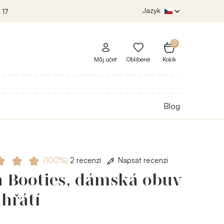
Jazyk
 17
0
Můj účet
Oblíbené
Košík
Blog
(100%)
2 recenzí
Napsat recenzi
h Booties, dámská obuv
hřátí