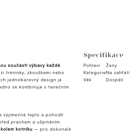
Specifikace
lnou součástí výbavy každé
Pohlaví
Ženy
zi tréninky, zkouškami nebo
Kategorie
Na zahřátí
ich jednobarevný design je
Věk
Dospělí
nadno se kombinuje s tanečním
 výjimečné teplo a pohodlí
řed prachem a ušpiněním
i kolem kotníku
– pro dokonalé