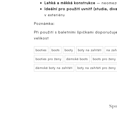
Lehká a měkká konstrukce
– neomezu
Ideální pro použití uvnitř (studia, div
v exteriéru
Poznámka:
Při použití s baletními špičkami doporučuj
velikost
booties
boots
booty
boty na zahřátí
na zah
booties pro ženy
dámské boots
boots pro ženy
dámské boty na zahřátí
boty na zahřátí pro ženy
Spo