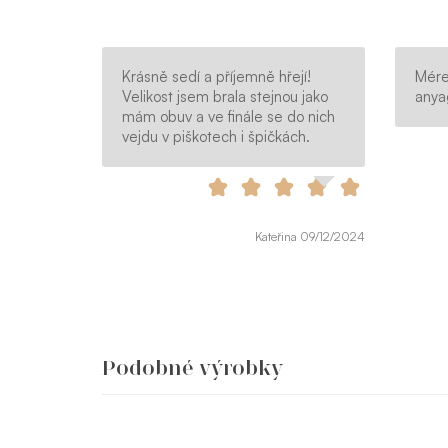
Krásně sedí a příjemně hřejí!
Mére
Velikost jsem brala stejnou jako
anya
mám obuv a ve finále se do nich
vejdu v piškotech i špičkách.
Kateřina 09/12/2024
Podobné výrobky