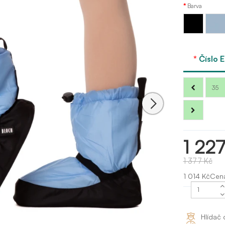
Barva
Modrá
Černá
- light
blue
Číslo 
35
1 227
1 377 Kč
1 014 KčCen
Hlídač 