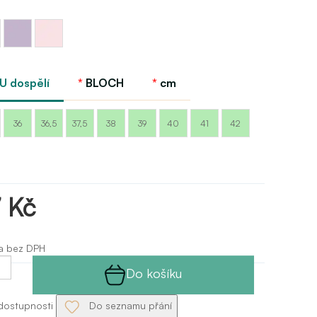
Šeříková
Růžová
lilac
candy
Bloch
EU dospělí
BLOCH
cm
36
36,5
37,5
38
39
40
41
42
 Kč
a bez DPH
Do košíku
dostupnosti
Do seznamu přání