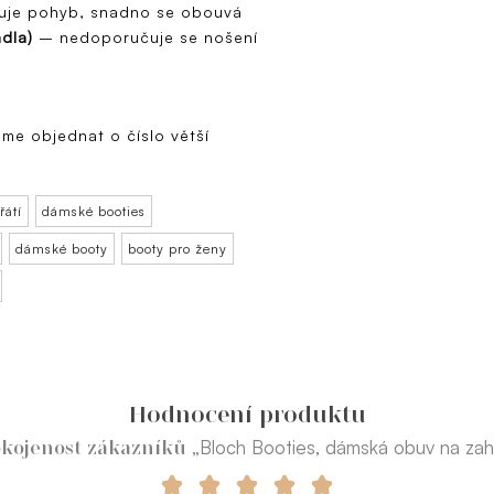
je pohyb, snadno se obouvá
adla)
– nedoporučuje se nošení
eme objednat o číslo větší
řátí
dámské booties
dámské booty
booty pro ženy
Hodnocení produktu
„Bloch Booties, dámská obuv na zahř
kojenost zákazníků