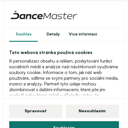
Souhlas
Detaily
Více informací
Bloch therapy tape,
Tato webová stránka používá cookies
regenerační páska na svaly
K personalizaci obsahu a reklam, poskytování funkcí
sociálních médií a analýze naší návštěvnosti využíváme
soubory cookie. Informace o tom, jak náš web
používáte, sdílíme se svými partnery pro sociální média,
inzerci a analýzy. Partneři tyto údaje mohou
zkombinovat s dalšími informacemi, které jste jim
poskytli nebo které získali v důsledku toho, že
používáte jejich služby. Více informací o souborech
cookie, vašich uživatelských právech a právu odvolat
Spravovat
Nesouhlasím
souhlas najdete v našem prohlášení o ochraně
osobních údajů.
Souhlasím