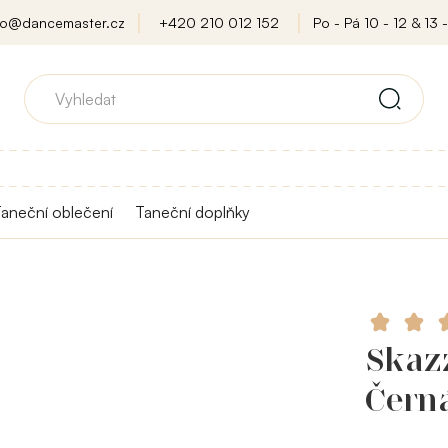
fo@dancemaster.cz
+420 210 012 152
Po - Pá 10 - 12 & 13 -
aneční oblečení
Taneční doplňky
Skazz
Čern