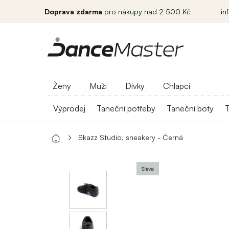
Doprava zdarma
pro nákupy nad 2 500 Kč
in
Ženy
Muži
Dívky
Chlapci
Výprodej
Taneční potřeby
Taneční boty
T
Skazz Studio, sneakery - Černá
Sleva