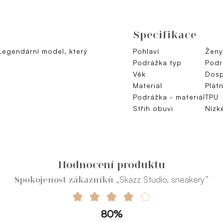
Specifikace
 Legendární model, který
Pohlaví
Ženy
Podrážka typ
Podr
Věk
Dosp
Materiál
Plát
Podrážka - materiál
TPU
Střih obuvi
Nízk
Hodnocení produktu
„Skazz Studio, sneakery”
Spokojenost zákazníků
80%