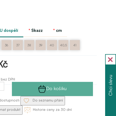
EU dospělí
Skazz
cm
36
37
38
39
40
40,5
41
Kč
Chci slevu
 bez DPH
Do košíku
dostupnosti
Do seznamu přání
nat produkt
Historie ceny za 30 dní