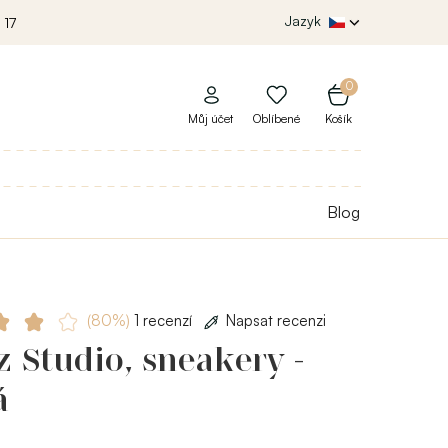
Jazyk
 17
0
Můj účet
Oblíbené
Košík
Blog
(80%)
1 recenzí
Napsat recenzi
 Studio, sneakery -
á