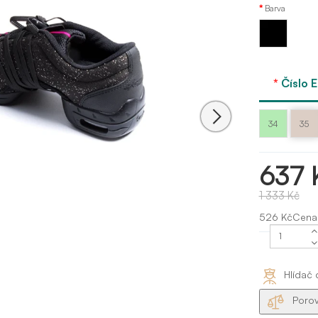
Barva
Černá
Číslo 
34
35
637 
1 333 Kč
526 KčCena
Hlídač 
Porov