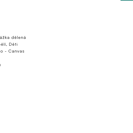
ážka dělená
ělí, Děti
no - Canvas
é