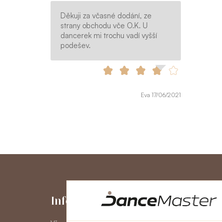
Děkuji za včasné dodání, ze
strany obchodu vče O.K. U
dancerek mi trochu vadí vyšší
podešev.
Eva 17/06/2021
Informace
Můj účet