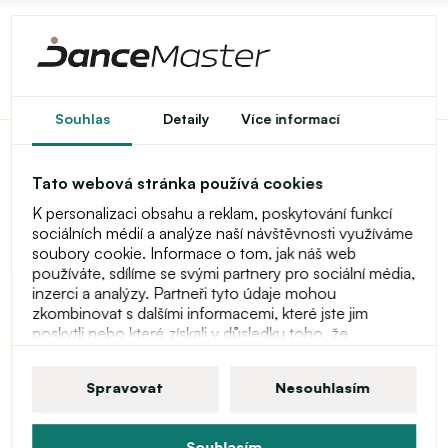
Souhlas
Detaily
Více informací
Sansha Barbara, boty na
Tato webová stránka používá cookies
latinskoamerický tanec
K personalizaci obsahu a reklam, poskytování funkcí
sociálních médií a analýze naší návštěvnosti využíváme
soubory cookie. Informace o tom, jak náš web
používáte, sdílíme se svými partnery pro sociální média,
inzerci a analýzy. Partneři tyto údaje mohou
zkombinovat s dalšími informacemi, které jste jim
poskytli nebo které získali v důsledku toho, že
používáte jejich služby. Více informací o souborech
cookie, vašich uživatelských právech a právu odvolat
Spravovat
Nesouhlasím
souhlas najdete v našem prohlášení o ochraně
osobních údajů.
Souhlasím