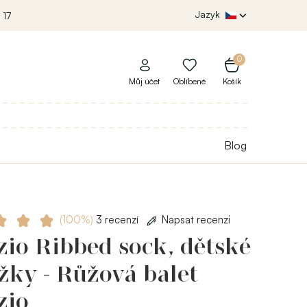
Jazyk
 17
0
Můj účet
Oblíbené
Košík
Blog
(100%)
3 recenzí
Napsat recenzi
io Ribbed sock, dětské
žky - Růžová balet
zio