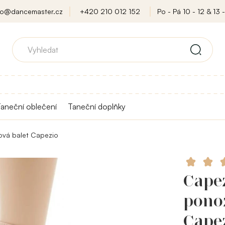
fo@dancemaster.cz
+420 210 012 152
Po - Pá 10 - 12 & 13 -
aneční oblečení
Taneční doplňky
ová balet Capezio
Capez
pono
Cape