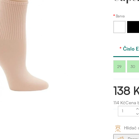
Barva
Bílá
Černá
Číslo E
29
30
138 
114 KčCena 
Hlídač 
Porov