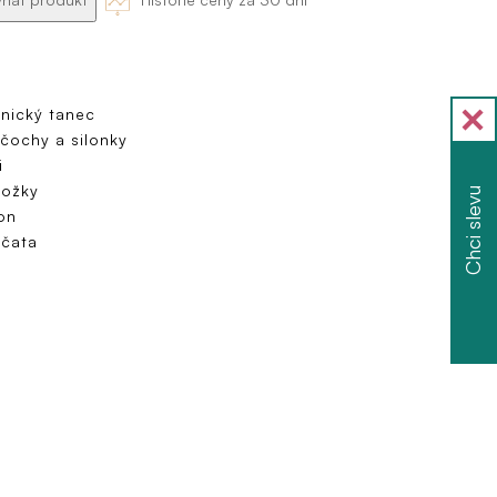
nický tanec
čochy a silonky
i
ožky
Chci slevu
on
čata