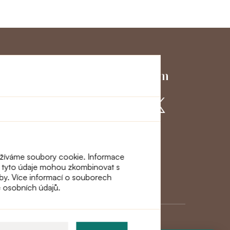
ký servis
Přidejte se k nám
využíváme soubory cookie. Informace
eři tyto údaje mohou zkombinovat s
lužby. Více informací o souborech
ě osobních údajů.