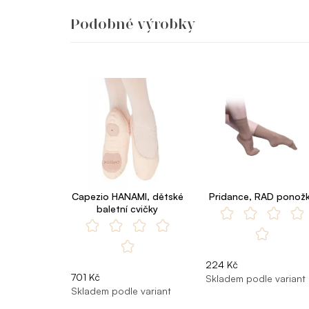
Podobné výrobky
Capezio HANAMI, dětské
Pridance, RAD ponož
baletní cvičky
224 Kč
701 Kč
Skladem podle variant
Skladem podle variant