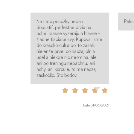
Na tieto ponožky nedám
Pekn
dopustiť, perfektne držia na
nohe, krásne vyzerajú a hlavne -
žiadne tlačiace švy. Kupovali sme
do krasokorčulí a bol to zásah,
nielenže prvé, čo naozaj plnia
účel a niekde nič neomína, ale
ani po tréningu nepáchnu, ani
nohy, ani korčule, to ma naozaj
zaskočilo. Sto bodov.
Lulu 31/05/2021