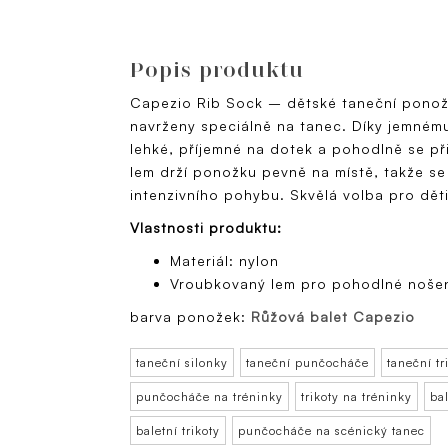
Popis produktu
Capezio Rib Sock – dětské taneční pono
navrženy speciálně na tanec. Díky jemném
lehké, příjemné na dotek a pohodlně se p
lem drží ponožku pevně na místě, takže se
intenzivního pohybu. Skvělá volba pro děti
Vlastnosti produktu:
Materiál: nylon
Vroubkovaný lem pro pohodlné noše
barva ponožek:
Růžová balet Capezio
taneční silonky
taneční punčocháče
taneční tr
punčocháče na tréninky
trikoty na tréninky
ba
baletní trikoty
punčocháče na scénický tanec