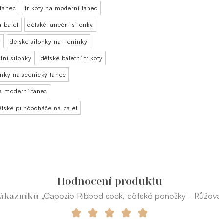
 tanec
trikoty na moderní tanec
a balet
dětské taneční silonky
y
dětské silonky na tréninky
tní silonky
dětské baletní trikoty
onky na scénický tanec
na moderní tanec
ětské punčocháče na balet
Hodnocení produktu
„Capezio Ribbed sock, dětské ponožky - Růžová
zákazníků