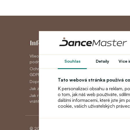
Informace
Můj účet
Všeobecné obchodní
Můj účet
Souhlas
Detaily
Více 
podmínky
Historie objedná
Ochrana osobních údajov
Novinky
GDPR
Tato webová stránka používá c
Doprava
K personalizaci obsahu a reklam, p
Jak zaplatit
o tom, jak náš web používáte, sdílí
Jak reklamovat, vyměnit nebo
dalšími informacemi, které jste jim 
vrátit zboží
cookie, vašich uživatelských práve
© 2026 Dancemaster