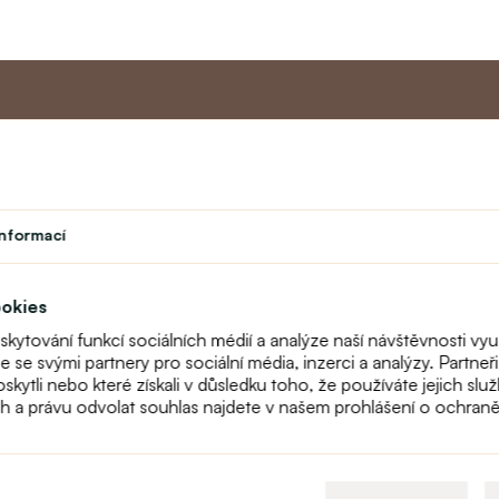
Master program
Zákaznic
Divadlo
O nás
informací
vek
Student
Kontakt
Učitelský program
text_faq
Věrnostní program
Reklamace
ookies
Mapa stránek
oskytování funkcí sociálních médií a analýze naší návštěvnosti 
me se svými partnery pro sociální média, inzerci a analýzy. Partn
poskytli nebo které získali v důsledku toho, že používáte jejich s
ch a právu odvolat souhlas najdete v našem prohlášení o ochran