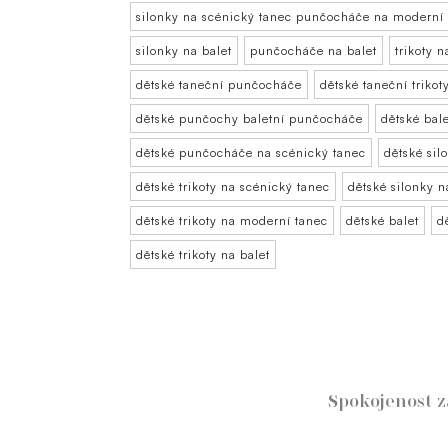
silonky na scénický tanec punčocháče na moderní
silonky na balet
punčocháče na balet
trikoty n
dětské taneční punčocháče
dětské taneční trikot
dětské punčochy baletní punčocháče
dětské bale
dětské punčocháče na scénický tanec
dětské sil
dětské trikoty na scénický tanec
dětské silonky 
dětské trikoty na moderní tanec
dětské balet
d
dětské trikoty na balet
Spokojenost 