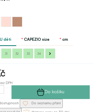
Růžová
Hnědá
balet
suntan
Capezio
Capezio
U děti
CAPEZIO size
cm
31
32
33
34
Kč
bez DPH
Do košíku
dostupnosti
Do seznamu přání
nat produkt
Historie ceny za 30 dní