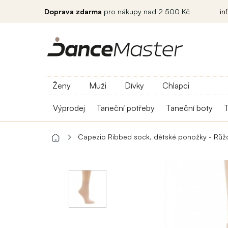
Doprava zdarma
pro nákupy nad 2 500 Kč
in
Ženy
Muži
Dívky
Chlapci
Výprodej
Taneční potřeby
Taneční boty
T
Capezio Ribbed sock, dětské ponožky - Růž