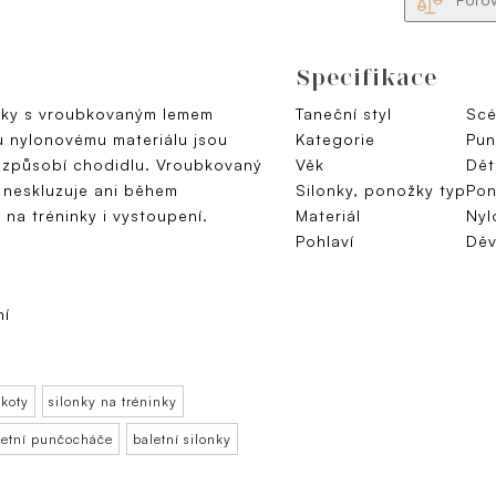
Specifikace
žky s vroubkovaným lemem
Taneční styl
Scé
u nylonovému materiálu jsou
Kategorie
Pun
řizpůsobí chodidlu. Vroubkovaný
Věk
Dět
 neskluzuje ani během
Silonky, ponožky typ
Pon
 na tréninky i vystoupení.
Materiál
Nyl
Pohlaví
Děv
ní
ikoty
silonky na tréninky
letní punčocháče
baletní silonky