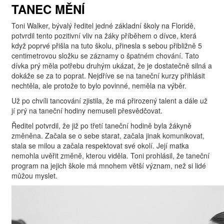
TANEC MĚNÍ
Toni Walker, bývalý ředitel jedné základní školy na Floridě,
potvrdil tento pozitivní vliv na žáky příběhem o dívce, která
když poprvé přišla na tuto školu, přinesla s sebou přibližně 5
centimetrovou složku se záznamy o špatném chování. Tato
dívka prý měla potřebu druhým ukázat, že je dostatečně silná a
dokáže se za to poprat. Nejdříve se na taneční kurzy přihlásit
nechtěla, ale protože to bylo povinné, neměla na výběr.
Už po chvíli tancování zjistila, že má přirozený talent a dále už
jí prý na taneční hodiny nemuseli přesvědčovat.
Ředitel potvrdil, že již po třetí taneční hodině byla žákyně
změněna. Začala se o sebe starat, začala jinak komunikovat,
stala se milou a začala respektovat své okolí. Její matka
nemohla uvěřit změně, kterou viděla. Toni prohlásil, že taneční
program na jejich škole má mnohem větší význam, než si lidé
můžou myslet.