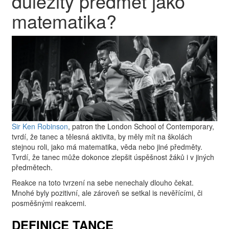
důležitý předmět jako
matematika?
Sir Ken Robinson
, patron the London School of Contemporary,
tvrdí, že tanec a tělesná aktivita, by měly mít na školách
stejnou roli, jako má matematika, věda nebo jiné předměty.
Tvrdí, že tanec může dokonce zlepšit úspěšnost žáků i v jiných
předmětech.
Reakce na toto tvrzení na sebe nenechaly dlouho čekat.
Mnohé byly pozitivní, ale zároveň se setkal is nevěřícími, či
posměšnými reakcemi.
DEFINICE TANCE