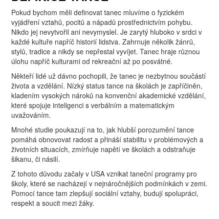
Pokud bychom měli definovat tanec mluvíme o fyzickém
vyjádření vztahů, pocitů a nápadů prostřednictvím pohybu.
Nikdo jej nevytvořil ani nevymyslel. Je zarytý hluboko v srdci v
každé kultuře napříč historií lidstva. Zahrnuje několik žánrů,
stylů, tradice a nikdy se nepřestal vyvíjet. Tanec hraje různou
úlohu napříč kulturami od rekreační až po posvátné.
Někteří lidé už dávno pochopili, že tanec je nezbytnou součástí
života a vzdělání. Nízký status tance na školách je zapříčiněn,
kladením vysokých nároků na konvenční akademické vzdělání,
které spojuje inteligenci s verbálním a matematickým
uvažováním.
Mnohé studie poukazují na to, jak hlubší porozumění tance
pomáhá obnovovat radost a přináší stabilitu v problémových a
životních situacích, zmírňuje napětí ve školách a odstraňuje
šikanu, či násilí.
Z tohoto důvodu začaly v USA vznikat taneční programy pro
školy, které se nacházejí v nejnáročnějších podmínkách v zemi.
Pomocí tance tam zlepšují sociální vztahy, budují spolupráci,
respekt a soucit mezi žáky.