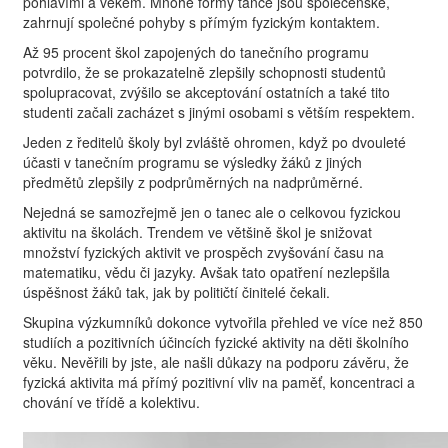
pohlavími a věkem. Mnohé formy tance jsou společenské,
zahrnují společné pohyby s přímým fyzickým kontaktem.
Až 95 procent škol zapojených do tanečního programu
potvrdilo, že se prokazatelně zlepšily schopnosti studentů
spolupracovat, zvýšilo se akceptování ostatních a také tito
studenti začali zacházet s jinými osobami s větším respektem.
Jeden z ředitelů školy byl zvláště ohromen, když po dvouleté
účasti v tanečním programu se výsledky žáků z jiných
předmětů zlepšily z podprůměrných na nadprůměrné.
Nejedná se samozřejmě jen o tanec ale o celkovou fyzickou
aktivitu na školách. Trendem ve většině škol je snižovat
množství fyzických aktivit ve prospěch zvyšování času na
matematiku, vědu či jazyky. Avšak tato opatření nezlepšila
úspěšnost žáků tak, jak by političtí činitelé čekali.
Skupina výzkumníků dokonce vytvořila přehled ve více než 850
studiích a pozitivních účincích fyzické aktivity na děti školního
věku. Nevěřili by jste, ale našli důkazy na podporu závěru, že
fyzická aktivita má přímý pozitivní vliv na paměť, koncentraci a
chování ve třídě a kolektivu.