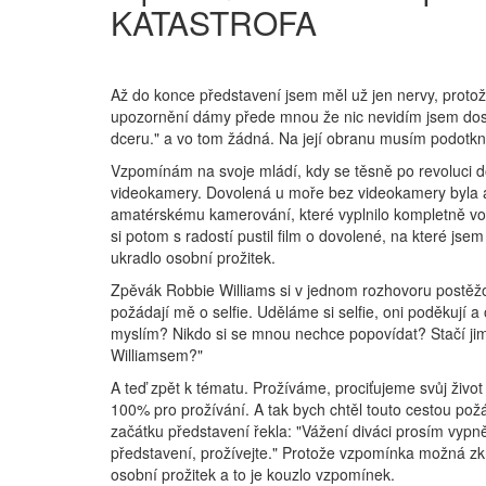
KATASTROFA
Až do konce představení jsem měl už jen nervy, protož
upozornění dámy přede mnou že nic nevidím jsem dost
dceru." a vo tom žádná. Na její obranu musím podotkn
Vzpomínám na svoje mládí, kdy se těsně po revoluci d
videokamery. Dovolená u moře bez videokamery byla as
amatérskému kamerování, které vyplnilo kompletně v
si potom s radostí pustil film o dovolené, na které js
ukradlo osobní prožitek.
Zpěvák Robbie Williams si v jednom rozhovoru postěžo
požádají mě o selfie. Uděláme si selfie, oni poděkují a
myslím? Nikdo si se mnou nechce popovídat? Stačí jim
Williamsem?"
A teď zpět k tématu. Prožíváme, prociťujeme svůj život
100% pro prožívání. A tak bych chtěl touto cestou požá
začátku představení řekla: "Vážení diváci prosím vypn
představení, prožívejte." Protože vzpomínka možná zkre
osobní prožitek a to je kouzlo vzpomínek.