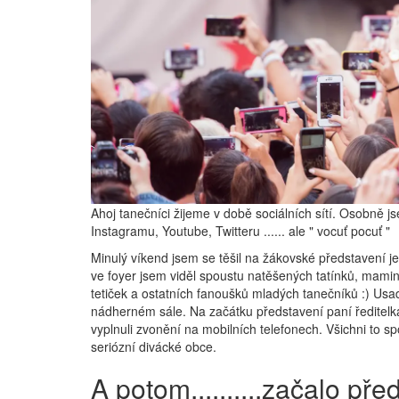
Ahoj tanečníci žijeme v době sociálních sítí. Osobně 
Instagramu, Youtube, Twitteru ...... ale " vocuť pocuť "
Minulý víkend jsem se těšil na žákovské představení j
ve foyer jsem viděl spoustu natěšených tatínků, mamin
tetiček a ostatních fanoušků mladých tanečníků :) Usa
nádherném sále. Na začátku představení paní ředitelka
vyplnuli zvonění na mobilních telefonech. Všichni to s
seriózní divácké obce.
A potom..........začalo pře