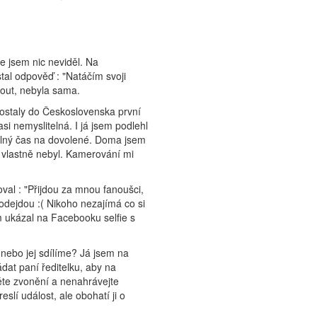
e jsem nic neviděl. Na
al odpověď : "Natáčím svoji
out, nebyla sama.
ostaly do Československa první
i nemyslitelná. I já jsem podlehl
olný čas na dovolené. Doma jsem
em vlastně nebyl. Kamerování mi
val : "Přijdou za mnou fanoušci,
 odejdou :( Nikoho nezajímá co si
 ukázal na Facebooku selfie s
 nebo jej sdílíme? Já jsem na
dat paní ředitelku, aby na
ěte zvonění a nenahrávejte
slí událost, ale obohatí ji o