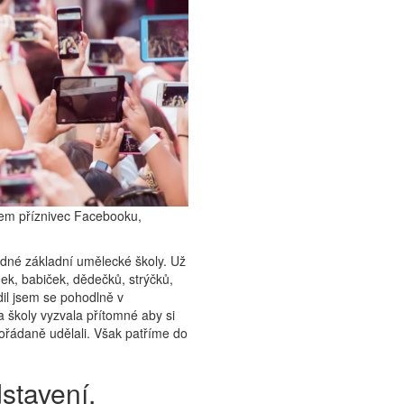
jsem příznivec Facebooku,
edné základní umělecké školy. Už
ek, babiček, dědečků, strýčků,
dil jsem se pohodlně v
 školy vyzvala přítomné aby si
pořádaně udělali. Však patříme do
dstavení.