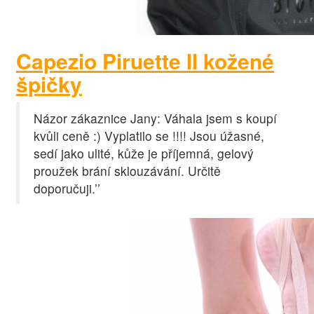
Capezio Piruette II kožené
špičky
Názor zákaznice Jany: Váhala jsem s koupí
kvůli ceně :) Vyplatilo se !!!! Jsou úžasné,
sedí jako ulité, kůže je příjemná, gelový
proužek brání sklouzávání. Určitě
doporučuji.’’