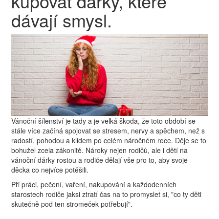
kupovat dárky, které
dávají smysl.
Vánoční šílenství je tady a je velká škoda, že toto období se
stále více začíná spojovat se stresem, nervy a spěchem, než s
radostí, pohodou a klidem po celém náročném roce. Děje se to
bohužel zcela zákonitě. Nároky nejen rodičů, ale i dětí na
vánoční dárky rostou a rodiče dělají vše pro to, aby svoje
děcka co nejvíce potěšili.
Při práci, pečení, vaření, nakupování a každodenních
starostech rodiče jaksi ztratí čas na to promyslet si, "co ty děti
skutečně pod ten stromeček potřebují".