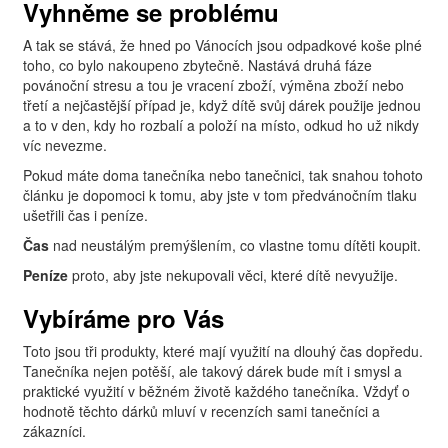
Vyhněme se problému
A tak se stává, že hned po Vánocích jsou odpadkové koše plné
toho, co bylo nakoupeno zbytečně. Nastává druhá fáze
povánoční stresu a tou je vracení zboží, výměna zboží nebo
třetí a nejčastější případ je, když dítě svůj dárek použije jednou
a to v den, kdy ho rozbalí a položí na místo, odkud ho už nikdy
víc nevezme.
Pokud máte doma tanečníka nebo tanečnici, tak snahou tohoto
článku je dopomoci k tomu, aby jste v tom předvánočním tlaku
ušetřili čas i peníze.
Čas
nad neustálým premýšlením, co vlastne tomu dítěti koupit.
Peníze
proto, aby jste nekupovali věci, které dítě nevyužije.
Vybíráme pro Vás
Toto jsou tři produkty, které mají využití na dlouhý čas dopředu.
Tanečníka nejen potěší, ale takový dárek bude mít i smysl a
praktické využití v běžném životě každého tanečníka. Vždyť o
hodnotě těchto dárků mluví v recenzích sami tanečníci a
zákazníci.