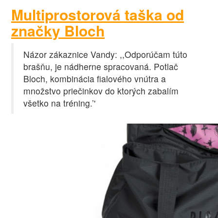
Multiprostorová taška od
značky Bloch
Názor zákaznice Vandy: ,,Odporúčam túto
brašňu, je nádherne spracovaná. Potlač
Bloch, kombinácia fialového vnútra a
množstvo priečinkov do ktorých zabalím
všetko na tréning.’'