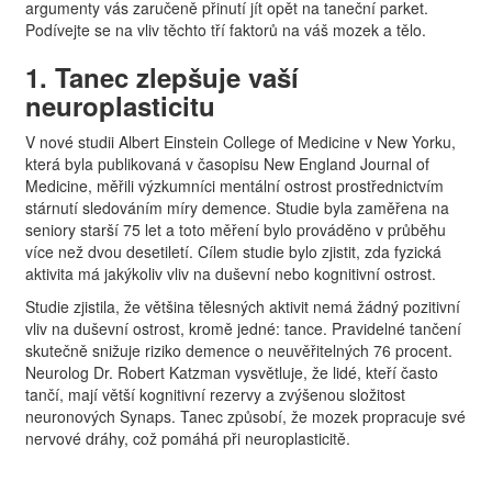
argumenty vás zaručeně přinutí jít opět na taneční parket.
Podívejte se na vliv těchto tří faktorů na váš mozek a tělo.
1. Tanec zlepšuje vaší
neuroplasticitu
V nové studii Albert Einstein College of Medicine v New Yorku,
která byla publikovaná v časopisu New England Journal of
Medicine, měřili výzkumníci mentální ostrost prostřednictvím
stárnutí sledováním míry demence. Studie byla zaměřena na
seniory starší 75 let a toto měření bylo prováděno v průběhu
více než dvou desetiletí. Cílem studie bylo zjistit, zda fyzická
aktivita má jakýkoliv vliv na duševní nebo kognitivní ostrost.
Studie zjistila, že většina tělesných aktivit nemá žádný pozitivní
vliv na duševní ostrost, kromě jedné: tance. Pravidelné tančení
skutečně snižuje riziko demence o neuvěřitelných 76 procent.
Neurolog Dr. Robert Katzman vysvětluje, že lidé, kteří často
tančí, mají větší kognitivní rezervy a zvýšenou složitost
neuronových Synaps. Tanec způsobí, že mozek propracuje své
nervové dráhy, což pomáhá při neuroplasticitě.