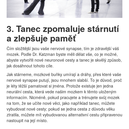
3. Tanec zpomaluje stárnutí
a zlepšuje paměť
Čím složitější jsou vaše nervové synapse, tím je zdravější váš
mozek. Podle Dr. Katzman byste měli dělat vše, co je možné,
abyste vytvořili nové neuronové cesty a tanec je skvělý způsob,
jak dosáhnout tohoto cíle.
Jak stárneme, mozkové buňky umírají a dráhy, přes které vaše
nervové synapse putují, jsou mnohem slabší. To je důvod, proč
je léty těžší pamatovat si jména. Protože existuje jen jedna
neurální cesta, která vede našim mozkem k těmto uloženým
informacím. Nicméně, pokud pracujete a trénujete svůj mozek
na tom, že se učíte nové věci, jako například tanec, můžete
vybudovat nové cesty; pokud se jedna cesta z důvodu věku
ztratila, můžete mít vybudovanou alternativní cestu připravenou
nastoupit na její místo.