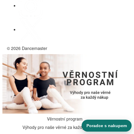
© 2026 Dancemaster
Věrnostní program
Poradce s nakupem
Výhody pro naše věrné za každý nákup.
- 5%