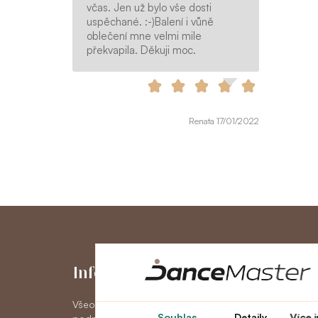
včas. Jen už bylo vše dosti
uspěchané. :-)Balení i vůně
oblečení mne velmi mile
překvapila. Děkuji moc.
Renata 17/01/2022
Informace
Můj účet
Všeobecné obchodní
Můj účet
Souhlas
Detaily
Více 