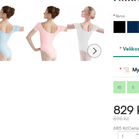
Barva
Modrá
Černá
námorn
bloch
Veliko
My
XS
S
829 
898 Kč
685 KčCena