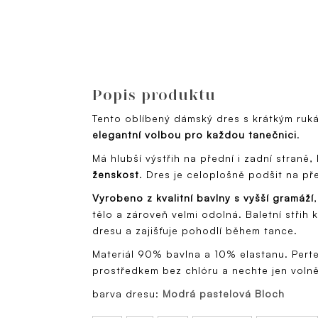
Popis produktu
Tento oblíbený dámský dres s krátkým ruk
elegantní volbou pro každou tanečnici
.
Má hlubší výstřih na přední i zadní straně,
ženskost
. Dres je celoplošně podšit na př
Vyrobeno z kvalitní bavlny s vyšší gramáží
tělo a zároveň velmi odolná. Baletní střih
dresu a zajišťuje pohodlí během tance.
Materiál 90% bavlna a 10% elastanu. Perte
prostředkem bez chlóru a nechte jen voln
barva dresu:
Modrá pastelová Bloch