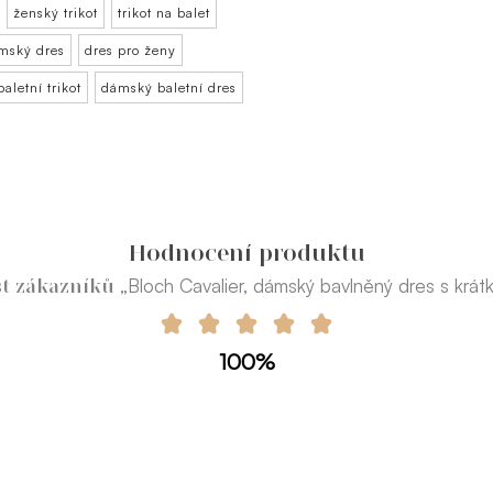
ženský trikot
trikot na balet
mský dres
dres pro ženy
baletní trikot
dámský baletní dres
Hodnocení produktu
„Bloch Cavalier, dámský bavlněný dres s krá
st zákazníků
100%