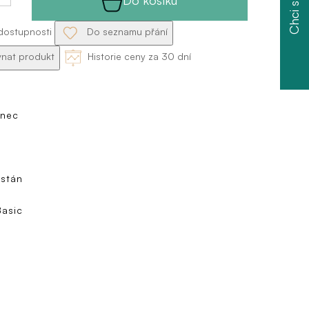
Chci slevu
dostupnosti
Do seznamu přání
nat produkt
Historie ceny za 30 dní
anec
astán
Basic