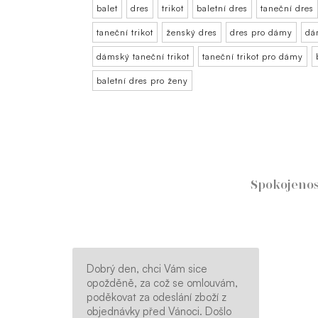
balet
dres
trikot
baletní dres
taneční dres
taneční trikot
ženský dres
dres pro dámy
dá
dámský taneční trikot
taneční trikot pro dámy
baletní dres pro ženy
Spokojeno
Dobrý den, chci Vám sice
opožděně, za což se omlouvám,
poděkovat za odeslání zboží z
objednávky před Vánoci. Došlo