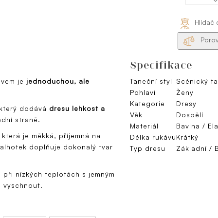
Hlídač 
Porov
Specifikace
ávem je
jednoduchou, ale
Taneční styl
Scénický t
Pohlaví
Ženy
Kategorie
Dresy
 který dodává
dresu lehkost a
Věk
Dospělí
ední straně.
Materiál
Bavlna / El
, která je měkká, příjemná na
Délka rukávu
Krátký
 kalhotek doplňuje dokonalý tvar
Typ dresu
Základní / 
 při nízkých teplotách s jemným
ě vyschnout.