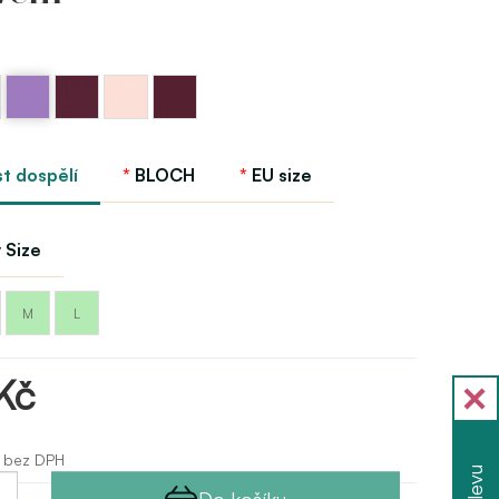
Levandulova
Fialová
Růžová
Burgundy
ícka
Bloch
berry
světlá
Bloch
Bloch
Bloch
st dospělí
BLOCH
EU size
 Size
M
L
Kč
 bez DPH
Do košíku