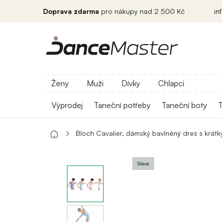
Doprava zdarma
pro nákupy nad 2 500 Kč
in
Ženy
Muži
Dívky
Chlapci
Výprodej
Taneční potřeby
Taneční boty
T
Bloch Cavalier, dámský bavlněný dres s krát
Sleva