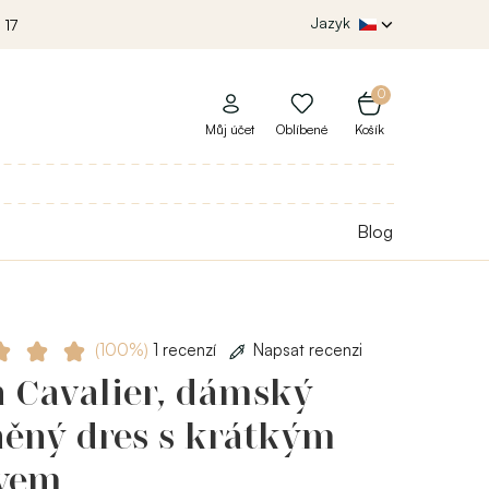
Jazyk
 17
0
Můj účet
Oblíbené
Košík
Blog
(100%)
1 recenzí
Napsat recenzi
h Cavalier, dámský
něný dres s krátkým
vem