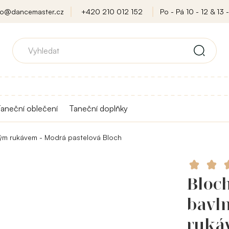
fo@dancemaster.cz
+420 210 012 152
Po - Pá 10 - 12 & 13 -
aneční oblečení
Taneční doplňky
kým rukávem - Modrá pastelová Bloch
Bloc
bavl
ruká