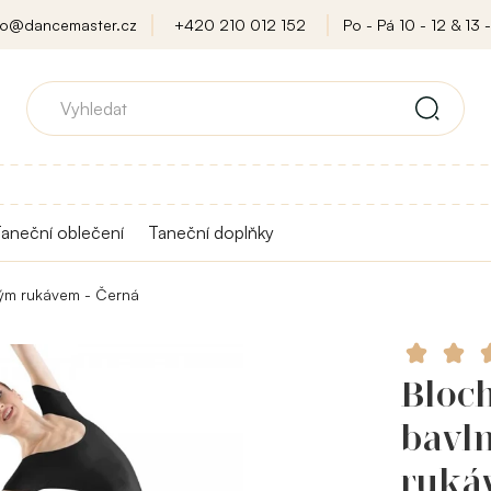
fo@dancemaster.cz
+420 210 012 152
Po - Pá 10 - 12 & 13 -
aneční oblečení
Taneční doplňky
kým rukávem - Černá
Bloc
bavl
ruká