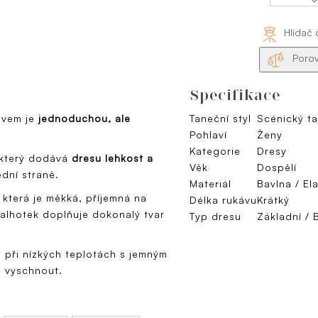
Hlídač 
Porov
Specifikace
ávem je
jednoduchou, ale
Taneční styl
Scénický t
Pohlaví
Ženy
Kategorie
Dresy
 který dodává
dresu lehkost a
Věk
Dospělí
ední straně.
Materiál
Bavlna / El
, která je měkká, příjemná na
Délka rukávu
Krátký
 kalhotek doplňuje dokonalý tvar
Typ dresu
Základní / 
 při nízkých teplotách s jemným
ě vyschnout.