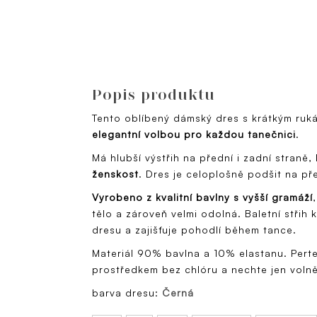
Popis produktu
Tento oblíbený dámský dres s krátkým ruk
elegantní volbou pro každou tanečnici
.
Má hlubší výstřih na přední i zadní straně,
ženskost
. Dres je celoplošně podšit na př
Vyrobeno z kvalitní bavlny s vyšší gramáží
tělo a zároveň velmi odolná. Baletní střih
dresu a zajišťuje pohodlí během tance.
Materiál 90% bavlna a 10% elastanu. Perte
prostředkem bez chlóru a nechte jen voln
barva dresu:
Černá