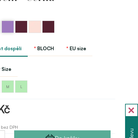
Levandulova
Fialová
Růžová
Burgundy
ícka
Bloch
berry
světlá
Bloch
Bloch
Bloch
st dospělí
BLOCH
EU size
 Size
M
L
Kč
 bez DPH
Do košíku