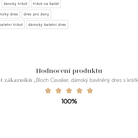
ženský trikot
trikot na balet
mský dres
dres pro ženy
baletní trikot
dámský baletní dres
Hodnocení produktu
„Bloch Cavalier, dámský bavlněný dres s krá
st zákazníků
100%