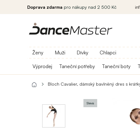
Doprava zdarma
pro nákupy nad 2 500 Kč
in
Ženy
Muži
Dívky
Chlapci
Výprodej
Taneční potřeby
Taneční boty
T
Bloch Cavalier, dámský bavlněný dres s krát
Sleva