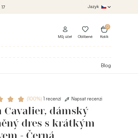
Jazyk
 17
0
Můj účet
Oblíbené
Košík
Blog
(100%)
1 recenzí
Napsat recenzi
h Cavalier, dámský
něný dres s krátkým
vem - Černá