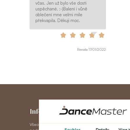
včas. Jen už bylo vše dosti
uspěchané. :-)Balení i vůně
oblečení mne velmi mile
překvapila. Děkuji moc.
Renata 17/01/2022
Informace
Můj účet
Všeobecné obchodní
Můj účet
Souhlas
Detaily
Více 