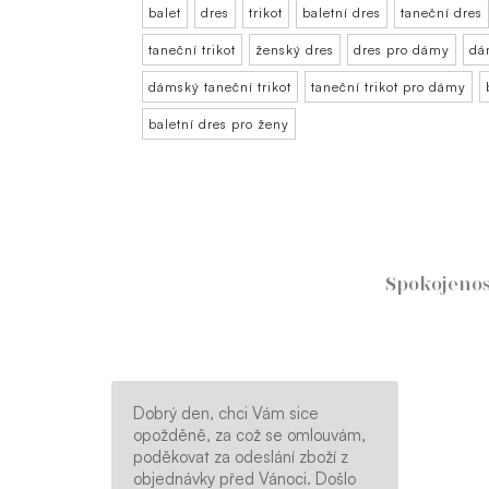
balet
dres
trikot
baletní dres
taneční dres
taneční trikot
ženský dres
dres pro dámy
dá
dámský taneční trikot
taneční trikot pro dámy
baletní dres pro ženy
Spokojeno
Dobrý den, chci Vám sice
opožděně, za což se omlouvám,
poděkovat za odeslání zboží z
objednávky před Vánoci. Došlo