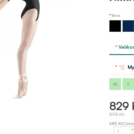
Barva
Modrá
Černá
námorn
bloch
Veliko
My
XS
S
829 
898 Kč
685 KčCena