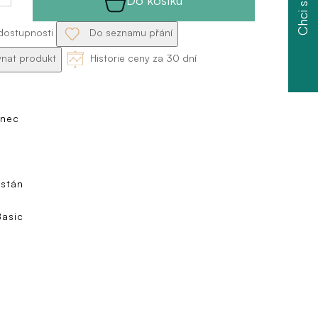
Chci slevu
dostupnosti
Do seznamu přání
nat produkt
Historie ceny za 30 dní
anec
astán
Basic