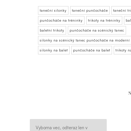
taneční silonky
taneční punčocháče
taneční tr
punčocháče na tréninky
trikoty na tréninky
ba
baletní trikoty
punčocháče na scénický tanec
silonky na scénický tanec punčocháče na moderní
silonky na balet
punčocháče na balet
trikoty n
Vyborna vec, odteraz len v