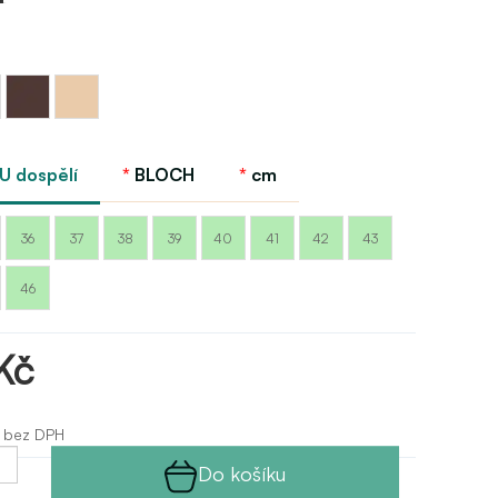
Kakaová
Tělová
Bloch
nude
Bloch
EU dospělí
BLOCH
cm
36
37
38
39
40
41
42
43
46
Kč
 bez DPH
Do košíku