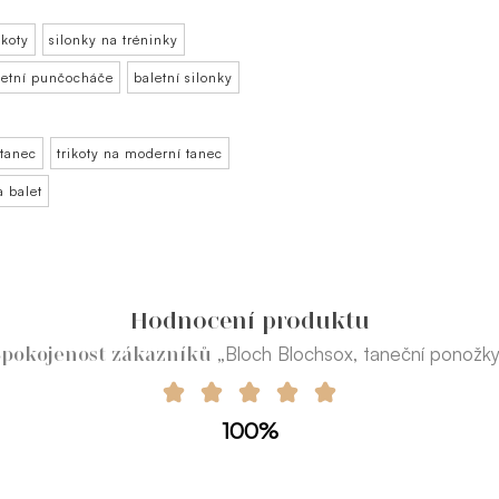
ikoty
silonky na tréninky
letní punčocháče
baletní silonky
 tanec
trikoty na moderní tanec
a balet
Hodnocení produktu
„Bloch Blochsox, taneční ponožk
Spokojenost zákazníků
100%