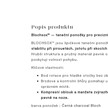
Popis produktu
Blochsox™ – taneční ponožky pro precizn
BLOCHSOX™ jsou špičkové taneční ponož
stabilitu při pirouetách, jistotu při skocíc
Hrubší struktura a pružný materiál pevně 
poskytují volnost pohybu.
Klíčové vlastnosti:
Bod rotace pro hladké otočky bez zb
Brzdové a kontrolní šňůry pomáhají u
správném místě.
Kompresní oblouk a manžeta zvýrazňuj
pevně na noze.
barva ponožek :
Černá charcoal Bloch