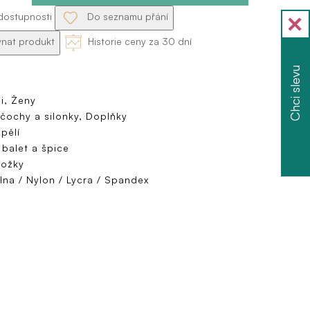
dostupnosti
Do seznamu přání
nat produkt
Historie ceny za 30 dní
Chci slevu
i, Ženy
čochy a silonky, Doplňky
pělí
 balet a špice
ožky
lna / Nylon / Lycra / Spandex