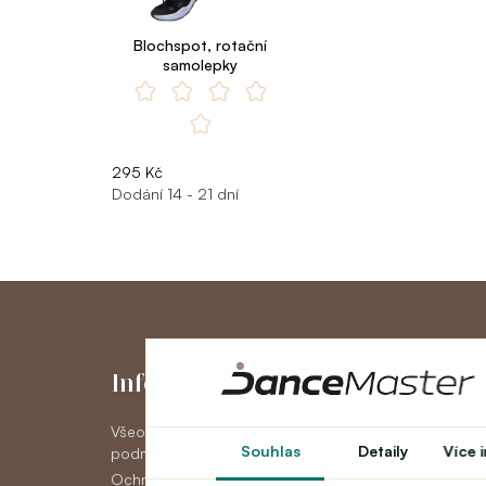
Blochspot, rotační
samolepky
295 Kč
Dodání 14 - 21 dní
Informace
Můj účet
Všeobecné obchodní
Můj účet
Souhlas
Detaily
Více 
podmínky
Historie objedná
Ochrana osobních údajov
Novinky