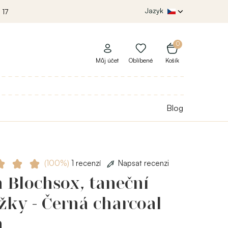
Jazyk
 17
0
Můj účet
Oblíbené
Košík
Blog
(100%)
1 recenzí
Napsat recenzi
 Blochsox, taneční
žky - Černá charcoal
h