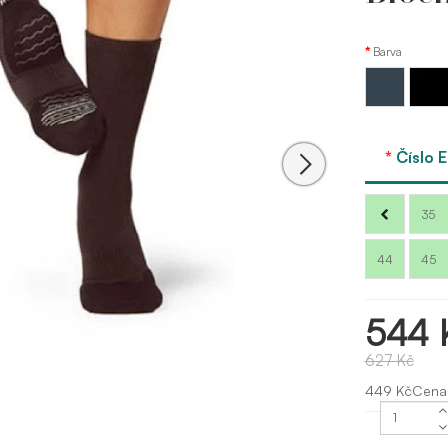
Barva
Černá
Černá
charcoal
Bloch
Číslo 
35
44
45
544 
627 Kč
449 KčCena