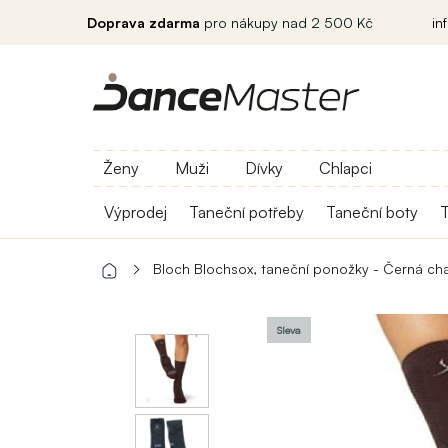
Doprava zdarma
pro nákupy nad 2 500 Kč
in
Ženy
Muži
Dívky
Chlapci
Výprodej
Taneční potřeby
Taneční boty
T
Bloch Blochsox, taneční ponožky - Černá ch
Sleva