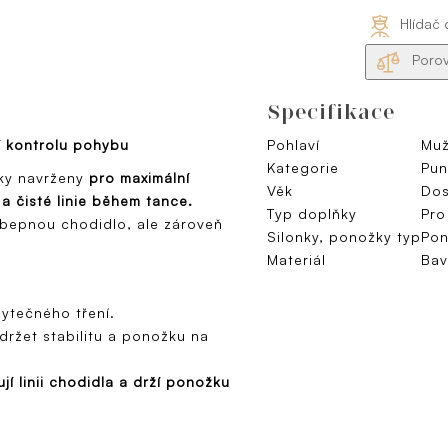
Hlídač 
Porov
Specifikace
í kontrolu pohybu
Pohlaví
Muž
Kategorie
Pun
ky navrženy
pro maximální
Věk
Dos
h a čisté linie během tance.
Typ doplňky
Pro
obepnou chodidlo, ale zároveň
Silonky, ponožky typ
Pon
Materiál
Bav
ytečného tření.
držet stabilitu a ponožku na
í linii chodidla a drží ponožku