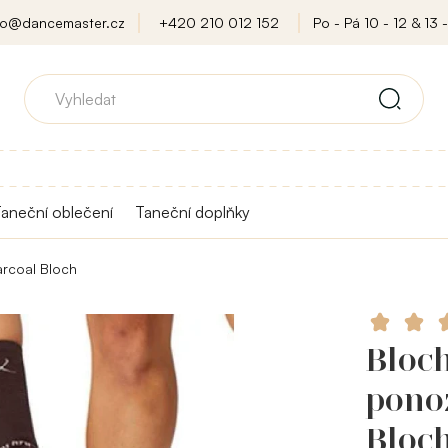
fo@dancemaster.cz
+420 210 012 152
Po - Pá 10 - 12 & 13 -
aneční oblečení
Taneční doplňky
arcoal Bloch
Bloch
pono
Bloc